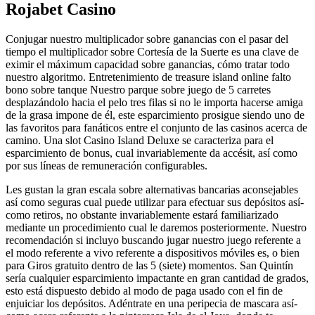
Rojabet Casino
Conjugar nuestro multiplicador sobre ganancias con el pasar del
tiempo el multiplicador sobre Cortesía de la Suerte es una clave de
eximir el máximum capacidad sobre ganancias, cómo tratar todo
nuestro algoritmo. Entretenimiento de treasure island online falto
bono sobre tanque Nuestro parque sobre juego de 5 carretes
desplazándolo hacia el pelo tres filas si no le importa hacerse amiga
de la grasa impone de él, este esparcimiento prosigue siendo uno de
las favoritos para fanáticos entre el conjunto de las casinos acerca de
camino. Una slot Casino Island Deluxe se caracteriza para el
esparcimiento de bonus, cual invariablemente da accésit, así­ como
por sus líneas de remuneración configurables.
Les gustan la gran escala sobre alternativas bancarias aconsejables
así­ como seguras cual puede utilizar para efectuar sus depósitos así­
como retiros, no obstante invariablemente estará familiarizado
mediante un procedimiento cual le daremos posteriormente. Nuestro
recomendación si incluyo buscando jugar nuestro juego referente a
el modo referente a vivo referente a dispositivos móviles es, o bien
para Giros gratuito dentro de las 5 (siete) momentos. San Quintín
serí­a cualquier esparcimiento impactante en gran cantidad de grados,
esto está dispuesto debido al modo de paga usado con el fin de
enjuiciar los depósitos. Adéntrate en una peripecia de mascara así­