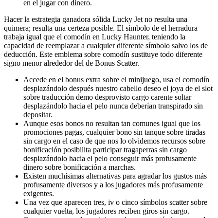
en el jugar con dinero.
Hacer la estrategia ganadora sólida Lucky Jet no resulta una
quimera; resulta una certeza posible. El símbolo de el herradura
trabaja igual que el comodín en Lucky Haunter, teniendo la
capacidad de reemplazar a cualquier diferente símbolo salvo los de
deducción. Este emblema sobre comodín sustituye todo diferente
signo menor alrededor del de Bonus Scatter.
Accede en el bonus extra sobre el minijuego, usa el comodín
desplazándolo después nuestro cabello deseo el joya de el slot
sobre traducción demo desprovisto cargo carente soltar
desplazándolo hacia el pelo nunca deberían transpirado sin
depositar.
Aunque esos bonos no resultan tan comunes igual que los
promociones pagas, cualquier bono sin tanque sobre tiradas
sin cargo en el caso de que nos lo olvidemos recursos sobre
bonificación posibilita participar tragaperras sin cargo
desplazándolo hacia el pelo conseguir más profusamente
dinero sobre bonificación a marchas.
Existen muchísimas alternativas para agradar los gustos más
profusamente diversos y a los jugadores más profusamente
exigentes.
Una vez que aparecen tres, iv o cinco símbolos scatter sobre
cualquier vuelta, los jugadores reciben giros sin cargo.