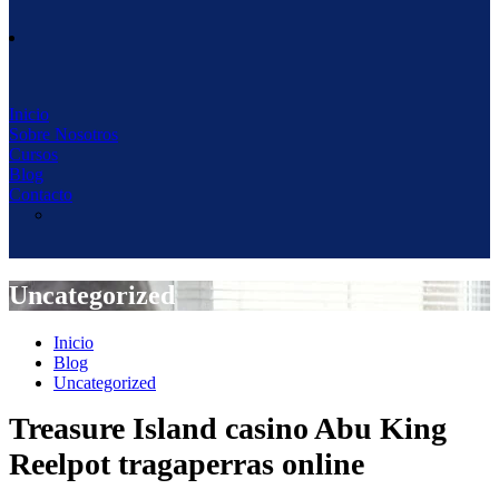
Inicio
Sobre Nosotros
Cursos
Blog
Contacto
Uncategorized
Inicio
Blog
Uncategorized
Treasure Island casino Abu King
Reelpot tragaperras online