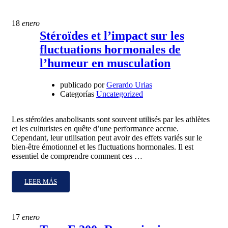
18
enero
Stéroïdes et l’impact sur les
fluctuations hormonales de
l’humeur en musculation
publicado por
Gerardo Urias
Categorías
Uncategorized
Les stéroïdes anabolisants sont souvent utilisés par les athlètes
et les culturistes en quête d’une performance accrue.
Cependant, leur utilisation peut avoir des effets variés sur le
bien-être émotionnel et les fluctuations hormonales. Il est
essentiel de comprendre comment ces …
LEER MÁS
17
enero