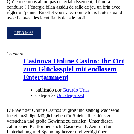
Qu’le mec nous ait ou pas cet éclaircissement, il faudra
conduire í l’énergie bilan assidu de salle de jeu un brin avec
règler un’panne. En effet vou svaez donne leurs fautes quand
avec l’a avec des identifiants dans le profit …
LEER MÁS
18
enero
Casinova Online Casino: Ihr Ort
zum Glücksspiel mit endlosem
Entertainment
publicado por
Gerardo Urias
Categorías
Uncategorized
Die Welt der Online Casinos ist groß und ständig wachsend,
bietet unzählige Möglichkeiten für Spieler, ihr Glück zu
versuchen und große Gewinne zu erzielen. Unter diesen
zahlreichen Plattformen sticht Casinova als Zentrum für
Unterhaltung und Spannung hervor und verfügt über …