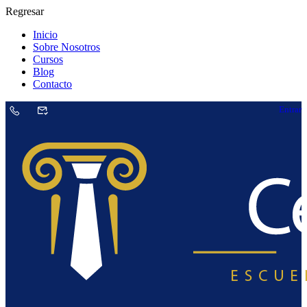
Regresar
Inicio
Sobre Nosotros
Cursos
Blog
Contacto
Entrar