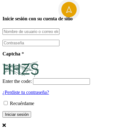
Inicie sesión con su cuenta de sitio
Captcha
*
Enter the code:
¿Perdiste tu contraseña?
Recuérdame