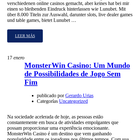
verschiedenen online casinos gemacht, aber keines hat bei mir
einen so bleibenden Eindruck hinterlassen wie Lunubet. Mit
über 8.000 Titeln zur Auswahl, darunter slots, live dealer games
und table games, bietet Lunubet …
LEER MÁS
17
enero
MonsterWin Casino: Um Mundo
de Possibilidades de Jogo Sem
Fim
publicado por
Gerardo Urias
Categorías
Uncategorized
Na sociedade acelerada de hoje, as pessoas estão
constantemente em busca de atividades empolgantes que
possam proporcionar uma experiência emocionante.
MonsterWin Casino é um destino que vem ganhando
popularidade entre os jogadores nos últimos tempos. Com sua