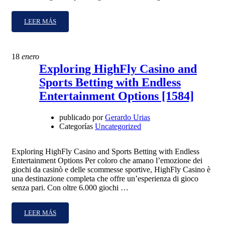
LEER MÁS
18
enero
Exploring HighFly Casino and
Sports Betting with Endless
Entertainment Options [1584]
publicado por
Gerardo Urias
Categorías
Uncategorized
Exploring HighFly Casino and Sports Betting with Endless
Entertainment Options Per coloro che amano l’emozione dei
giochi da casinò e delle scommesse sportive, HighFly Casino è
una destinazione completa che offre un’esperienza di gioco
senza pari. Con oltre 6.000 giochi …
LEER MÁS