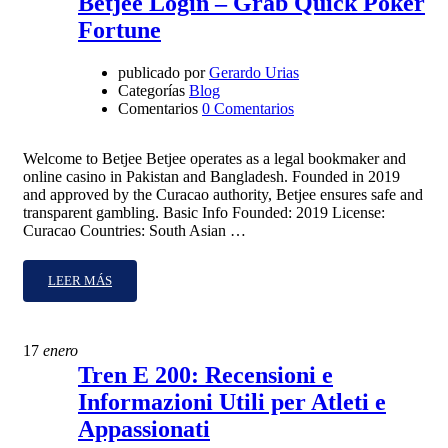
Betjee Login – Grab Quick Poker
Fortune
publicado por
Gerardo Urias
Categorías
Blog
Comentarios
0 Comentarios
Welcome to Betjee Betjee operates as a legal bookmaker and
online casino in Pakistan and Bangladesh. Founded in 2019
and approved by the Curacao authority, Betjee ensures safe and
transparent gambling. Basic Info Founded: 2019 License:
Curacao Countries: South Asian …
LEER MÁS
17
enero
Tren E 200: Recensioni e
Informazioni Utili per Atleti e
Appassionati