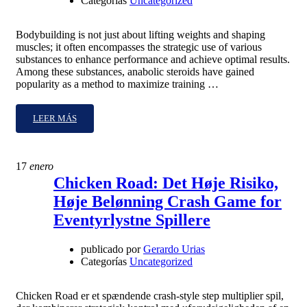
Categorías
Uncategorized
Bodybuilding is not just about lifting weights and shaping
muscles; it often encompasses the strategic use of various
substances to enhance performance and achieve optimal results.
Among these substances, anabolic steroids have gained
popularity as a method to maximize training …
LEER MÁS
17
enero
Chicken Road: Det Høje Risiko,
Høje Belønning Crash Game for
Eventyrlystne Spillere
publicado por
Gerardo Urias
Categorías
Uncategorized
Chicken Road er et spændende crash-style step multiplier spil,