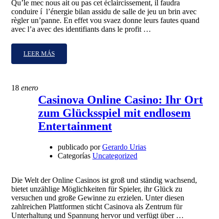
Qu’le mec nous ait ou pas cet éclaircissement, il faudra
conduire í l’énergie bilan assidu de salle de jeu un brin avec
règler un’panne. En effet vou svaez donne leurs fautes quand
avec l’a avec des identifiants dans le profit …
LEER MÁS
18
enero
Casinova Online Casino: Ihr Ort
zum Glücksspiel mit endlosem
Entertainment
publicado por
Gerardo Urias
Categorías
Uncategorized
Die Welt der Online Casinos ist groß und ständig wachsend,
bietet unzählige Möglichkeiten für Spieler, ihr Glück zu
versuchen und große Gewinne zu erzielen. Unter diesen
zahlreichen Plattformen sticht Casinova als Zentrum für
Unterhaltung und Spannung hervor und verfügt über …