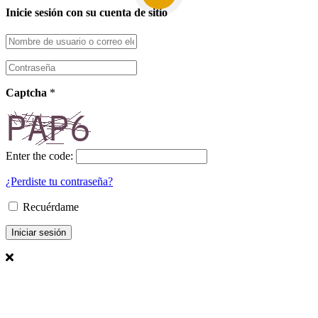
Inicie sesión con su cuenta de sitio
Captcha
*
Enter the code:
¿Perdiste tu contraseña?
Recuérdame