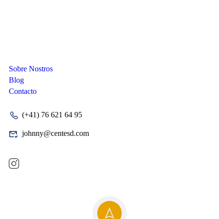
Compañia
Sobre Nostros
Blog
Contacto
(+41) 76 621 64 95
johnny@centesd.com