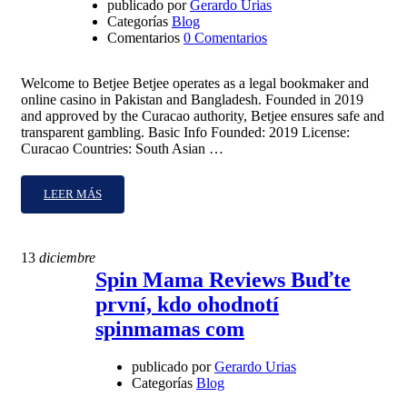
publicado por
Gerardo Urias
Categorías
Blog
Comentarios
0 Comentarios
Welcome to Betjee Betjee operates as a legal bookmaker and
online casino in Pakistan and Bangladesh. Founded in 2019
and approved by the Curacao authority, Betjee ensures safe and
transparent gambling. Basic Info Founded: 2019 License:
Curacao Countries: South Asian …
LEER MÁS
13
diciembre
Spin Mama Reviews Buďte
první, kdo ohodnotí
spinmamas com
publicado por
Gerardo Urias
Categorías
Blog