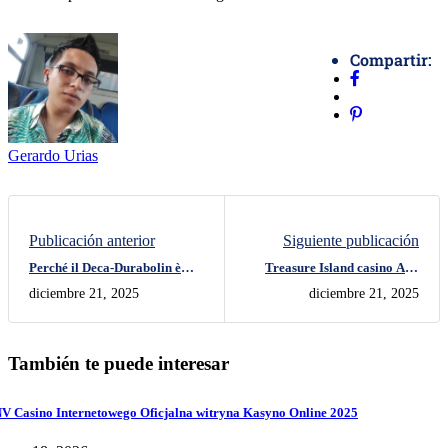
Compartir:
Gerardo Urias
Publicación anterior
Siguiente publicación
Perché il Deca-Durabolin è
Treasure Island casino Abu
Popolare nei Cicli Classici
King Reelpot tragaperras
diciembre 21, 2025
diciembre 21, 2025
online
También te puede interesar
V Casino Internetowego Oficjalna witryna Kasyno Online 2025