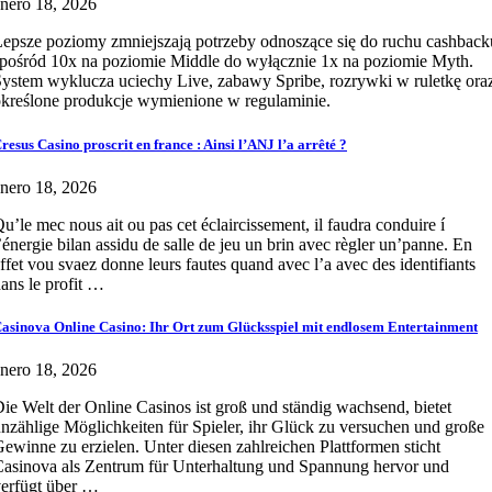
nero 18, 2026
epsze poziomy zmniejszają potrzeby odnoszące się do ruchu cashback
pośród 10x na poziomie Middle do wyłącznie 1x na poziomie Myth.
ystem wyklucza uciechy Live, zabawy Spribe, rozrywki w ruletkę ora
kreślone produkcje wymienione w regulaminie.
resus Casino proscrit en france : Ainsi l’ANJ l’a arrêté ?
nero 18, 2026
u’le mec nous ait ou pas cet éclaircissement, il faudra conduire í
’énergie bilan assidu de salle de jeu un brin avec règler un’panne. En
ffet vou svaez donne leurs fautes quand avec l’a avec des identifiants
ans le profit …
asinova Online Casino: Ihr Ort zum Glücksspiel mit endlosem Entertainment
nero 18, 2026
ie Welt der Online Casinos ist groß und ständig wachsend, bietet
nzählige Möglichkeiten für Spieler, ihr Glück zu versuchen und große
ewinne zu erzielen. Unter diesen zahlreichen Plattformen sticht
asinova als Zentrum für Unterhaltung und Spannung hervor und
erfügt über …