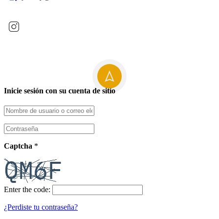
Inicie sesión con su cuenta de sitio
Captcha
*
Enter the code:
¿Perdiste tu contraseña?