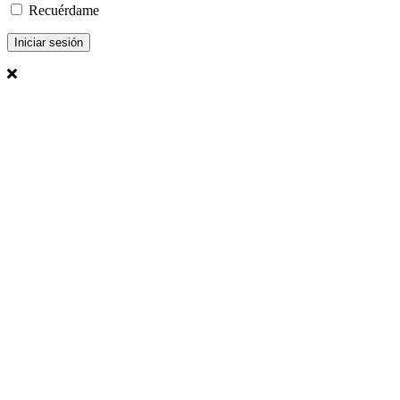
Recuérdame