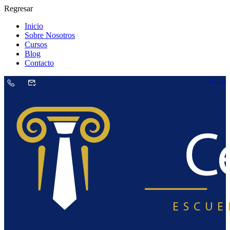
Regresar
Inicio
Sobre Nosotros
Cursos
Blog
Contacto
Entrar