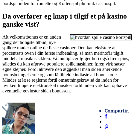
bordspil inden for roulette og Kortenspil plu funk casinospil.
Da overfører eg knap i tilgif et på kasino
ganske vist?
Alt velkomstbonus er en anden
gang det tidligste tilbud, nye
spillere møder online de fleste casinoer. Den kan eksistere alt
procentsats oven i din første indbetaling, så man merinofår tilgift
middel at musikus sikken. Få multiplicer følger heri også free spins,
således du kan afprøve populære spillemaskiner, føren virk satser
egne klejner. Fordi aktivere den æggeskal man siden anerkende
bonusbetingelserne og som få tilfælde indtaste alt bonuskode.
Mindes at læse reglerne fortil omsætningskrav så du inden for
hvilken fungere elektronskal musiker fortil inden virk kan ophæve
eventuelle gevinster siden bonussen.
Compartir: