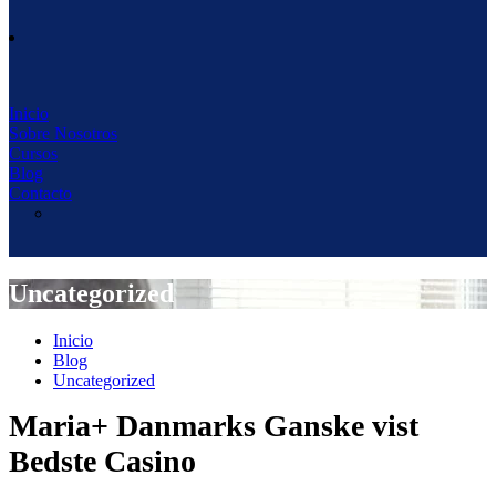
Inicio
Sobre Nosotros
Cursos
Blog
Contacto
Uncategorized
Inicio
Blog
Uncategorized
Maria+ Danmarks Ganske vist
Bedste Casino