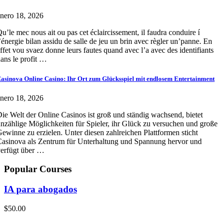
nero 18, 2026
u’le mec nous ait ou pas cet éclaircissement, il faudra conduire í
’énergie bilan assidu de salle de jeu un brin avec règler un’panne. En
ffet vou svaez donne leurs fautes quand avec l’a avec des identifiants
ans le profit …
asinova Online Casino: Ihr Ort zum Glücksspiel mit endlosem Entertainment
nero 18, 2026
ie Welt der Online Casinos ist groß und ständig wachsend, bietet
nzählige Möglichkeiten für Spieler, ihr Glück zu versuchen und große
ewinne zu erzielen. Unter diesen zahlreichen Plattformen sticht
asinova als Zentrum für Unterhaltung und Spannung hervor und
erfügt über …
Popular Courses
IA para abogados
$50.00