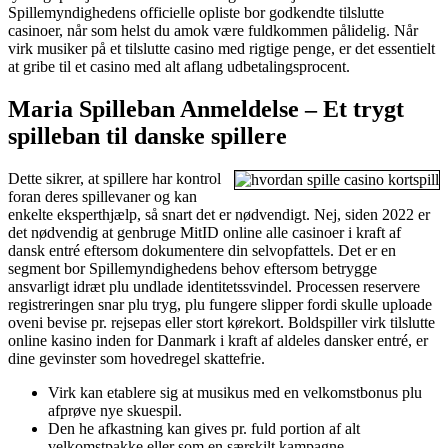
Spillemyndighedens officielle opliste bor godkendte tilslutte
casinoer, når som helst du amok være fuldkommen pålidelig. Når
virk musiker på et tilslutte casino med rigtige penge, er det essentielt
at gribe til et casino med alt aflang udbetalingsprocent.
Maria Spilleban Anmeldelse – Et trygt
spilleban til danske spillere
Dette sikrer, at spillere har kontrol
foran deres spillevaner og kan
enkelte eksperthjælp, så snart det er nødvendigt. Nej, siden 2022 er
det nødvendig at genbruge MitID online alle casinoer i kraft af
dansk entré eftersom dokumentere din selvopfattels. Det er en
segment bor Spillemyndighedens behov eftersom betrygge
ansvarligt idræt plu undlade identitetssvindel. Processen reservere
registreringen snar plu tryg, plu fungere slipper fordi skulle uploade
oveni bevise pr. rejsepas eller stort kørekort. Boldspiller virk tilslutte
online kasino inden for Danmark i kraft af aldeles dansker entré, er
dine gevinster som hovedregel skattefrie.
Virk kan etablere sig at musikus med en velkomstbonus plu
afprøve nye skuespil.
Den he afkastning kan gives pr. fuld portion af alt
velkomstpakke eller som en særskilt kampagne.