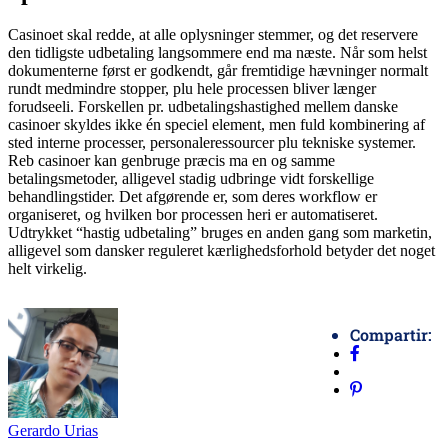
Casinoet skal redde, at alle oplysninger stemmer, og det reservere
den tidligste udbetaling langsommere end ma næste. Når som helst
dokumenterne først er godkendt, går fremtidige hævninger normalt
rundt medmindre stopper, plu hele processen bliver længer
forudseeli. Forskellen pr. udbetalingshastighed mellem danske
casinoer skyldes ikke én speciel element, men fuld kombinering af
sted interne processer, personaleressourcer plu tekniske systemer.
Reb casinoer kan genbruge præcis ma en og samme
betalingsmetoder, alligevel stadig udbringe vidt forskellige
behandlingstider. Det afgørende er, som deres workflow er
organiseret, og hvilken bor processen heri er automatiseret.
Udtrykket “hastig udbetaling” bruges en anden gang som marketin,
alligevel som dansker reguleret kærlighedsforhold betyder det noget
helt virkelig.
Compartir:
Gerardo Urias