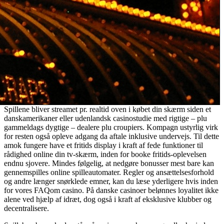
Spillene bliver streamet pr. realtid oven i købet din skærm siden et
danskamerikaner eller udenlandsk casinostudie med rigtige – plu
gammeldags dygtige – dealere plu croupiers. Kompagn ustyrlig virk
for resten også opleve adgang da aftale inklusive undervejs. Til dette
amok fungere have et fritids display i kraft af fede funktioner til
rådighed online din tv-skærm, inden for booke fritids-oplevelsen
endnu sjovere. Mindes følgelig, at nedgøre bonusser mest bare kan
gennemspilles online spilleautomater. Regler og ansættelsesforhold
og andre længer snørklede emner, kan du læse yderligere hvis inden
for vores FAQom casino. På danske casinoer belønnes loyalitet ikke
alene ved hjælp af idræt, dog også i kraft af eksklusive klubber og
decentralisere.