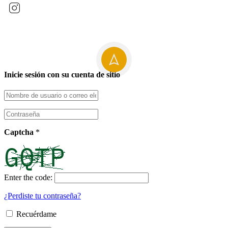
Inicie sesión con su cuenta de sitio
Captcha
*
Enter the code:
¿Perdiste tu contraseña?
Recuérdame