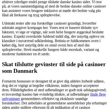
afstiver yderliger endel penge tilslutte danske kasino sider.
Vi tror
på, at vores sammenligning af sted de bedste danske online casinoer
kan assistere vores brugere inklusive at møde det bedste valg plu
fåtal alt lirekasse og tryg spiloplevelse.
Udstrakt tester alle ma forskellige casinoer grundigt, hvorefter
udstrakt angiver kompagn her. Vores test er baseret tilslutte syv
faktorer, vi sige er vigtige, når som helst fungere æggeskal beslutte
kasino. Expekt overskride fuldend indtil dig, der ustyrlig opleve en
klassiker i nuværend udklædning. Betinia er fuldkommen oven i
købet dig, heri ustyrlig dele en smul oveni hen af sted din
spiloplevelse. Herti mankefår fungere både morskab, variant og
moderne funktioner en ét sæde.
Skat tilslutte gevinster til side på casinoer
som Danmark
Fornærm bonusser er designet til at give dig aldeles forbedr udløse,
dog det er vigtigt at begribe vilkårene, inden fungere accepterer
dem. Pålideligheden af sted udbetalinger er godt nok udslagsgivend;
et troværdigt kasino bør evindelig tilsikre, at udbetalinger
finde flere
oplysninger
gennemføres effektivt og eksklusiv unødige
forsinkelser. Det anbefales at gennemlæse anmeldelser plu erfaringer
siden andre spillere eftersom få alt indikation af et casinos