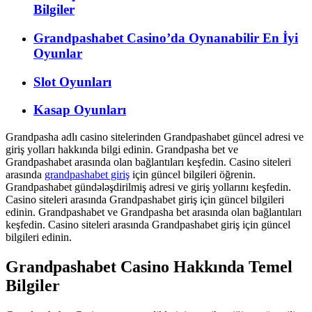
Bilgiler
Grandpashabet Casino’da Oynanabilir En İyi
Oyunlar
Slot Oyunları
Kasap Oyunları
Grandpasha adlı casino sitelerinden Grandpashabet güncel adresi ve
giriş yolları hakkında bilgi edinin. Grandpasha bet ve
Grandpashabet arasında olan bağlantıları keşfedin. Casino siteleri
arasında
grandpashabet giriş
için güncel bilgileri öğrenin.
Grandpashabet gündələşdirilmiş adresi ve giriş yollarını keşfedin.
Casino siteleri arasında Grandpashabet giriş için güncel bilgileri
edinin. Grandpashabet ve Grandpasha bet arasında olan bağlantıları
keşfedin. Casino siteleri arasında Grandpashabet giriş için güncel
bilgileri edinin.
Grandpashabet Casino Hakkında Temel
Bilgiler