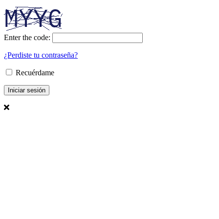
Enter the code:
¿Perdiste tu contraseña?
Recuérdame