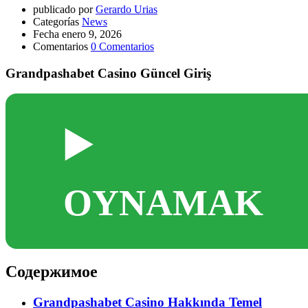
publicado por
Gerardo Urias
Categorías
News
Fecha
enero 9, 2026
Comentarios
0 Comentarios
Grandpashabet Casino Güncel Giriş
▶️
OYNAMAK
Содержимое
Grandpashabet Casino Hakkında Temel