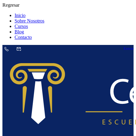
Regresar
Inicio
Sobre Nosotros
Cursos
Blog
Contacto
Entrar