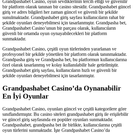
Grandpashabet Casino, oyun sevdiklerinin tercih ettiği ve güvenilir
bir platform olarak tanınan bir casino sitesidir. Grandpashabet güncel
giriş ve adres bilgileri her zaman güncel ve güvenli bir şekilde
sunulmaktadır. Grandpashabet giriş sayfası kullanıcıların rahat bir
şekilde oyunları deneyebilmesi için tasarlanmıştır. Grandpasha bet,
Grandpashabet Casino’unun bir parçası olarak, kullanıcıların
güvenli bir ortamda oyun oynayabilecekleri bir platform
sunmaktadır.
Grandpashabet Casino, çeşitli oyun türlerinden yararlanan ve
profesyonel bir şekilde yönetilen bir platform olarak tanınmaktadır.
Grandpasha giriş ve Grandpasha bet, bu platformun kullanıcılarına
özel olarak tasarlanmış ve kolay kullanılabilir hale getirilmiştir.
Grandpashabet giriş sayfası, kullanıcıların hızlı ve güvenli bir
şekilde oyunları deneyebilmesi için tasarlanmıştır.
Grandpashabet Casino’da Oynanabilir
En İyi Oyunlar
Grandpashabet Casino, oyunları güncel ve çeşitli kategorilere göre
sınıflandırmıştır. Bu casino siteleri grandpashabet giriş ile erişilebilir
ve güncel giriş sayfasında en popüler oyunları sunmaktadır.
Grandpashabet, grandpasha bet ile birlikte, kullanıcılarına çeşitli
oyun türlerini sunmaktadır. İşte Grandpashabet Casino’da