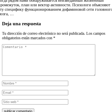
когда рядом нами обнаруживается неизведанный жизненный
промежуток, план или вектор активности. Психологи объясняют
эту специфику функционированием дофаминовой сети головног
мозга, …
Deja una respuesta
Tu dirección de correo electrónico no será publicada.
Los campos
obligatorios están marcados con
*