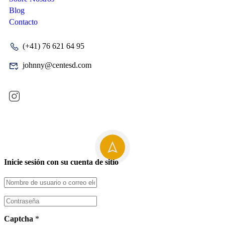
Blog
Contacto
(+41) 76 621 64 95
johnny@centesd.com
Inicie sesión con su cuenta de sitio
Captcha
*