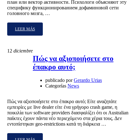
план или вектор активности. Психологи объясняют эту
специфику функционированием дофаминовой сети
головного мозга, …
LEER MÁS
12
diciembre
Πώς να αξιοποιήσετε στο
έπακρο αυτό;
publicado por
Gerardo Urias
Categorías
News
Πώς να αξιοποιήσετε στο έπακρο αυτό; Είτε αναζητάτε
εμπειρίες με live dealer είτε ένα γρήγορο crash game, η
ποικιλία των software providers διασφαλίζει ότι οι Australian
παίκτες έχουν πάντα νέο περιεχόμενο στα χέρια τους. Δεν
εντοπίστηκαν geo-restrictions κατά τη διάρκεια …
LEER MÁS