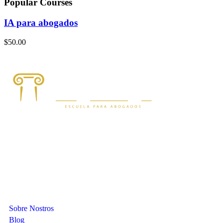
Popular Courses
IA para abogados
$50.00
Compañia
Sobre Nostros
Blog