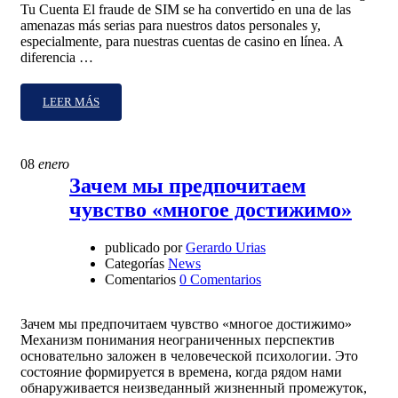
Tu Cuenta El fraude de SIM se ha convertido en una de las
amenazas más serias para nuestros datos personales y,
especialmente, para nuestras cuentas de casino en línea. A
diferencia …
LEER MÁS
08
enero
Зачем мы предпочитаем
чувство «многое достижимо»
publicado por
Gerardo Urias
Categorías
News
Comentarios
0 Comentarios
Зачем мы предпочитаем чувство «многое достижимо»
Механизм понимания неограниченных перспектив
основательно заложен в человеческой психологии. Это
состояние формируется в времена, когда рядом нами
обнаруживается неизведанный жизненный промежуток,