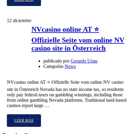
12
diciembre
NVcasino online AT ⭐️
Offizielle Seite vom online NV
casino site in Österreich
publicado por
Gerardo Urias
Categorías
News
NVcasino online AT ⭐️ Offizielle Seite vom online NV casino
site in Österreich Nevada has no state income tax, so residents
only pay federal taxes on gambling winnings, including those
from online gambling Nevada platforms. Traditional land-based
casinos report large …
LEER MÁS