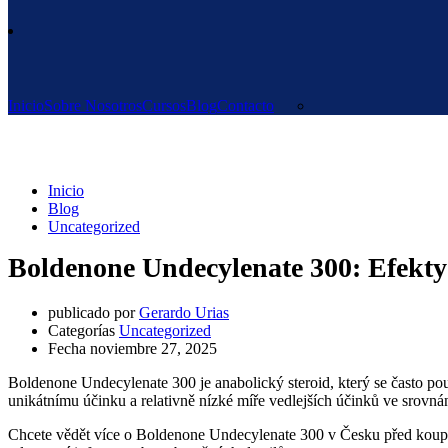
Inicio
Sobre Nosotros
Cursos
Blog
Contacto
Uncategorized
Inicio
Blog
Uncategorized
Boldenone Undecylenate 300: Efekty
publicado por
Gerardo Urias
Categorías
Uncategorized
Fecha
noviembre 27, 2025
Boldenone Undecylenate 300 je anabolický steroid, který se často pou
unikátnímu účinku a relativně nízké míře vedlejších účinků ve srovnání
Chcete vědět více o Boldenone Undecylenate 300 v Česku před koup