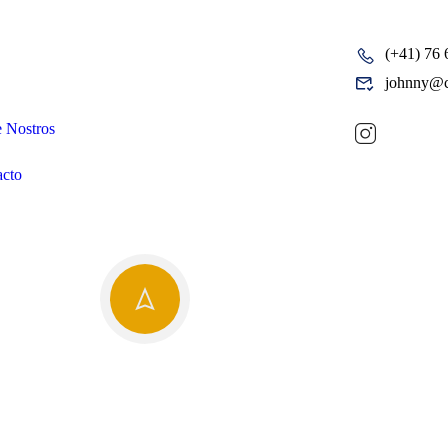
(+41) 76 
pañia
johnny@c
 Nostros
acto