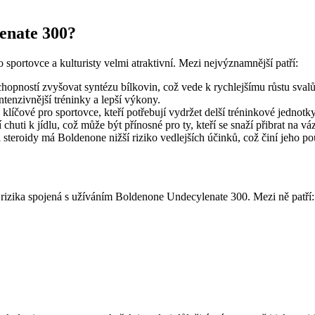
lenate 300?
sportovce a kulturisty velmi atraktivní. Mezi nejvýznamnější patří:
hopností zvyšovat syntézu bílkovin, což vede k rychlejšímu růstu svalů
ntenzivnější tréninky a lepší výkony.
klíčové pro sportovce, kteří potřebují vydržet delší tréninkové jednotky
ti k jídlu, což může být přínosné pro ty, kteří se snaží přibrat na vá
steroidy má Boldenone nižší riziko vedlejších účinků, což činí jeho pou
 rizika spojená s užíváním Boldenone Undecylenate 300. Mezi ně patří: