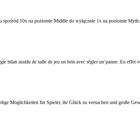
u spośród 10x na poziomie Middle do wyłącznie 1x na poziomie Myth.
rgie bilan assidu de salle de jeu un brin avec règler un’panne. En effet 
hlige Möglichkeiten für Spieler, ihr Glück zu versuchen und große Gewi