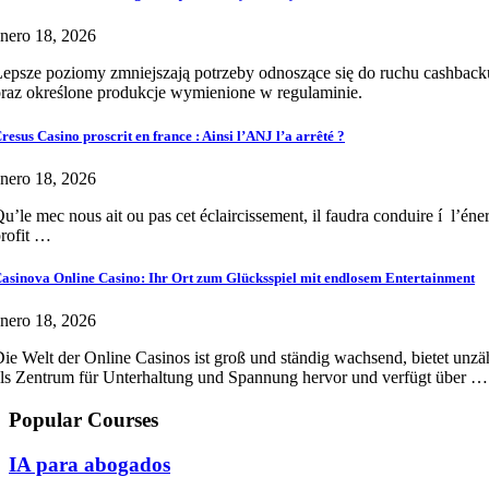
nero 18, 2026
epsze poziomy zmniejszają potrzeby odnoszące się do ruchu cashback
raz określone produkcje wymienione w regulaminie.
resus Casino proscrit en france : Ainsi l’ANJ l’a arrêté ?
nero 18, 2026
u’le mec nous ait ou pas cet éclaircissement, il faudra conduire í l’éne
rofit …
asinova Online Casino: Ihr Ort zum Glücksspiel mit endlosem Entertainment
nero 18, 2026
ie Welt der Online Casinos ist groß und ständig wachsend, bietet unzä
ls Zentrum für Unterhaltung und Spannung hervor und verfügt über …
Popular Courses
IA para abogados