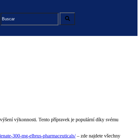
zvýšení výkonnosti. Tento přípravek je populární díky svému
lenate-300-mg-elbrus-pharmaceuticals/
– zde najdete všechny