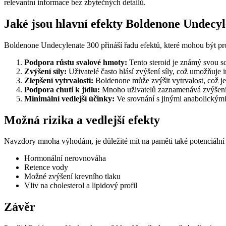
relevantní informace bez zbytečných detailů.
Jaké jsou hlavní efekty Boldenone Undecy
Boldenone Undecylenate 300 přináší řadu efektů, které mohou být pro 
Podpora růstu svalové hmoty:
Tento steroid je známý svou sc
Zvýšení síly:
Uživatelé často hlásí zvýšení síly, což umožňuje i
Zlepšení vytrvalosti:
Boldenone může zvýšit vytrvalost, což je 
Podpora chuti k jídlu:
Mnoho uživatelů zaznamenává zvýšení chu
Minimální vedlejší účinky:
Ve srovnání s jinými anabolickými 
Možná rizika a vedlejší efekty
Navzdory mnoha výhodám, je důležité mít na paměti také potenciální
Hormonální nerovnováha
Retence vody
Možné zvýšení krevního tlaku
Vliv na cholesterol a lipidový profil
Závěr