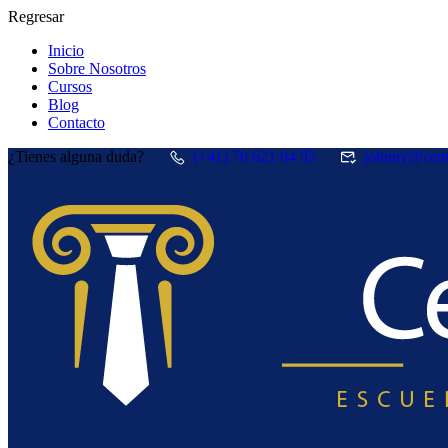
Regresar
Inicio
Sobre Nosotros
Cursos
Blog
Contacto
¿Tienes alguna duda?
(+41) 76 621 64 95
johnny@cent