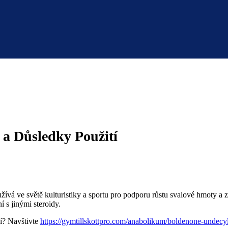
 a Důsledky Použití
žívá ve světě kulturistiky a sportu pro podporu růstu svalové hmoty a 
 s jinými steroidy.
í? Navštivte
https://gymtillskottpro.com/anabolikum/boldenone-undecy