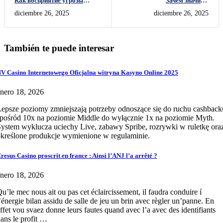
Как восприятие угрозы
Зачем значима
стимулирует внимание
эмоциональная разгрузка
diciembre 26, 2025
diciembre 26, 2025
También te puede interesar
V Casino Internetowego Oficjalna witryna Kasyno Online 2025
nero 18, 2026
epsze poziomy zmniejszają potrzeby odnoszące się do ruchu cashback
pośród 10x na poziomie Middle do wyłącznie 1x na poziomie Myth.
ystem wyklucza uciechy Live, zabawy Spribe, rozrywki w ruletkę ora
kreślone produkcje wymienione w regulaminie.
resus Casino proscrit en france : Ainsi l’ANJ l’a arrêté ?
nero 18, 2026
u’le mec nous ait ou pas cet éclaircissement, il faudra conduire í
’énergie bilan assidu de salle de jeu un brin avec règler un’panne. En
ffet vou svaez donne leurs fautes quand avec l’a avec des identifiants
ans le profit …