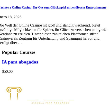
asinova Online Casino: Ihr Ort zum Glücksspiel mit endlosem Entertainment
nero 18, 2026
ie Welt der Online Casinos ist groß und ständig wachsend, bietet
nzählige Möglichkeiten für Spieler, ihr Glück zu versuchen und große
ewinne zu erzielen. Unter diesen zahlreichen Plattformen sticht
asinova als Zentrum für Unterhaltung und Spannung hervor und
erfügt über …
Popular Courses
IA para abogados
$50.00