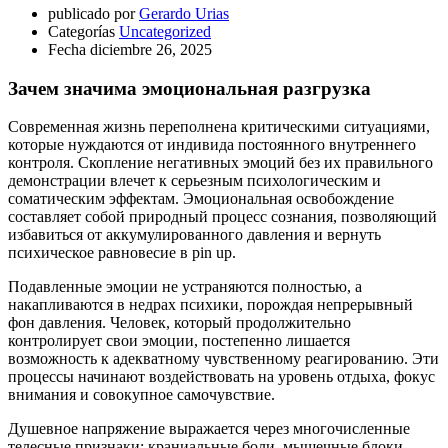
publicado por
Gerardo Urias
Categorías
Uncategorized
Fecha
diciembre 26, 2025
Зачем значима эмоциональная разгрузка
Современная жизнь переполнена критическими ситуациями,
которые нуждаются от индивида постоянного внутреннего
контроля. Скопление негативных эмоций без их правильного
демонстрации влечет к серьезным психологическим и
соматическим эффектам. Эмоциональная освобождение
составляет собой природный процесс сознания, позволяющий
избавиться от аккумулированного давления и вернуть
психическое равновесие в pin up.
Подавленные эмоции не устраняются полностью, а
накапливаются в недрах психики, порождая непрерывный
фон давления. Человек, который продолжительно
контролирует свои эмоции, постепенно лишается
возможность к адекватному чувственному реагированию. Эти
процессы начинают воздействовать на уровень отдыха, фокус
внимания и совокупное самочувствие.
Душевное напряжение выражается через многочисленные
телесные признаки: краниальные боли, мышечные блоки,