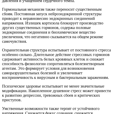
давления и учащением сердечного темпа.
Гормональная механизм также переносит существенным
сбоям. Постоянная запуск нейроэндокринной структуры
приводит к неравновесию эндокринных соединений
напряжения. Излишек кортизола блокирует производство
других существенных гормонов, содержа половые
эндокринные соединения и биохимическое вещество
увеличения, что негативно сказывается на общем режиме
самочувствия.
Охранительная структура испытывает от постоянного стресса
особенно сильно. Длительное действие стрессовых гормонов
сдерживает активность белых кровяных клеток и снижает
способность физиологии сопротивляться болезнетворным
агентам. Это формирует условия для возникновения
саморазрушительных болезней и увеличивает
восприимчивость к вирусным и бактериальным заражениям.
Психическое здоровье испытывает не менее значительные
модификации. Накопленное душевное стресс может привести
к развитию депрессии, тревожных сбоев и критических
приступов.
Умственные возможности также терпят от устойчивого
напряжения. Снижается фокус сознания, снижается