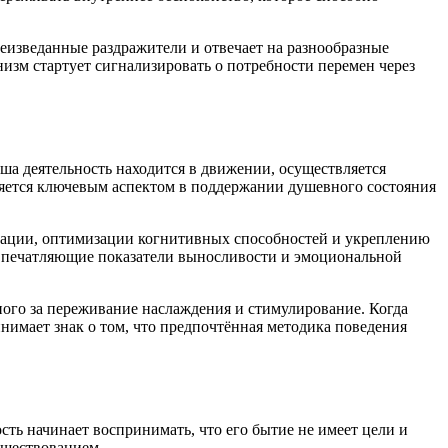
неизведанные раздражители и отвечает на разнообразные
низм стартует сигнализировать о потребности перемен через
ша деятельность находится в движении, осуществляется
яется ключевым аспектом в поддержании душевного состояния
трации, оптимизации когнитивных способностей и укреплению
е впечатляющие показатели выносливости и эмоциональной
ного за переживание наслаждения и стимулирование. Когда
нимает знак о том, что предпочтённая методика поведения
ь начинает воспринимать, что его бытие не имеет цели и
уществованием.