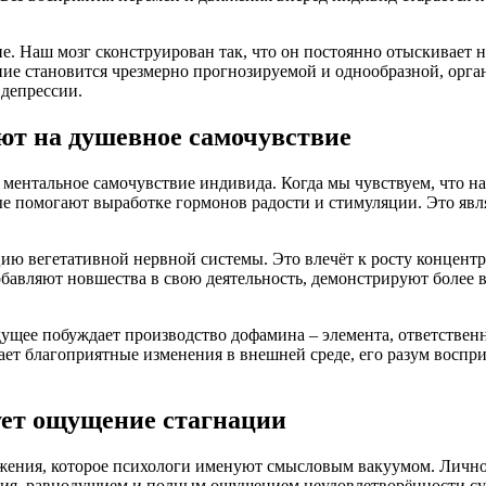
не. Наш мозг сконструирован так, что он постоянно отыскивает 
ние становится чрезмерно прогнозируемой и однообразной, орга
 депрессии.
ют на душевное самочувствие
ментальное самочувствие индивида. Когда мы чувствуем, что на
е помогают выработке гормонов радости и стимуляции. Это явл
цию вегетативной нервной системы. Это влечёт к росту концен
добавляют новшества в свою деятельность, демонстрируют боле
ущее побуждает производство дофамина – элемента, ответствен
ает благоприятные изменения в внешней среде, его разум воспри
ует ощущение стагнации
ения, которое психологи именуют смысловым вакуумом. Личност
ания, равнодушием и полным ощущением неудовлетворённости с