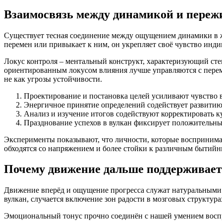
Взаимосвязь между динамикой и переж
Существует тесная соединение между ощущением динамики в 
перемен или привыкает к ним, он укрепляет своё чувство инд
Локус контроля – ментальный конструкт, характеризующий сте
ориентированным локусом влияния лучше управляются с переме
не как угрозы устойчивости.
Проектирование и постановка целей усиливают чувство 
Энергичное принятие определений содействует развити
Анализ и изучение итогов содействуют корректировать к
Празднование успехов в вулкан фиксирует положительн
Эксперименты показывают, что личности, которые воспринима
обходятся со напряжением и более стойки к различным бытий
Почему движение дальше поддерживает
Движение вперёд и ощущение прогресса служат натуральными а
вулкан, случается включение зон радости в мозговых структур
Эмоциональный тонус прочно соединён с нашей умением воспр