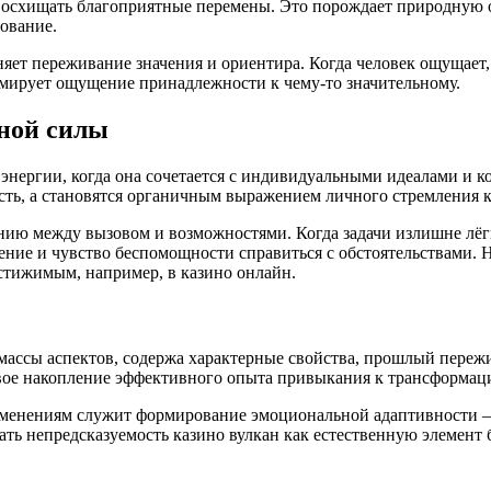
едвосхищать благоприятные перемены. Это порождает природную
ование.
ет переживание значения и ориентира. Когда человек ощущает, 
рмирует ощущение принадлежности к чему-то значительному.
чной силы
энергии, когда она сочетается с индивидуальными идеалами и к
ь, а становятся органичным выражением личного стремления к 
нию между вызовом и возможностями. Когда задачи излишне лёгк
ение и чувство беспомощности справиться с обстоятельствами. 
остижимым, например, в казино онлайн.
 массы аспектов, содержа характерные свойства, прошлый пере
овое накопление эффективного опыта привыкания к трансформац
менениям служит формирование эмоциональной адаптивности –
ать непредсказуемость казино вулкан как естественную элемент