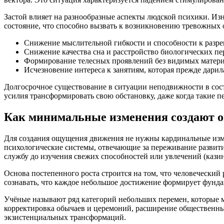
Застой влияет на разнообразные аспекты людской психики. И
состояние, что способно вызвать к возникновению тревожных 
Снижение мыслительной гибкости и способности к разр
Снижение качества сна и расстройство биологических п
Формирование телесных проявлений без видимых матер
Исчезновение интереса к занятиям, которая прежде дарил
Долгосрочное существование в ситуации неподвижности в сост
усилия трансформировать свою обстановку, даже когда такие 
Как минимальные изменения создают 
Для создания ощущения движения не нужны кардинальные изм
психологические системы, отвечающие за переживание развит
службу до изучения свежих способностей или увлечений (казин
Основа постепенного роста строится на том, что человеческий
сознавать, что каждое небольшое достижение формирует фунда
Учёные называют ряд категорий небольших перемен, которые 
корректировка обычаев и церемоний, расширение общественны
экзистенциальных трансформаций.