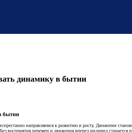
вать динамику в бытии
в бытии
еспрестанно направляемся к развитию и росту. Движение станов
Без восприятия перемен и движения вперед индивид старается п