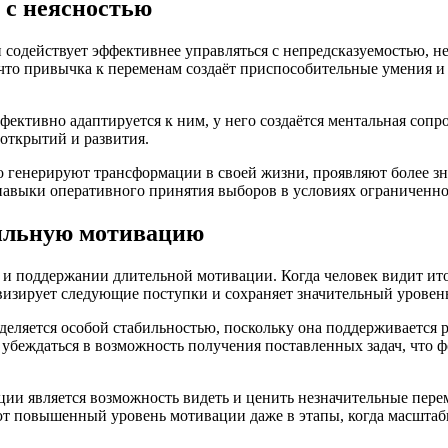
 с неясностью
содействует эффективнее управляться с непредсказуемостью, не
что привычка к переменам создаёт приспособительные умения и
ективно адаптируется к ним, у него создаётся ментальная сопро
 открытий и развития.
о генерируют трансформации в своей жизни, проявляют более з
авыки оперативного принятия выборов в условиях ограниченно
бильную мотивацию
и поддержании длительной мотивации. Когда человек видит ито
ивизирует следующие поступки и сохраняет значительный уровен
еляется особой стабильностью, поскольку она поддерживается
и убеждаться в возможность получения поставленных задач, что 
 является возможность видеть и ценить незначительные перем
ют повышенный уровень мотивации даже в этапы, когда масшта