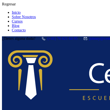
Regresar
Inicio
Sobre Nosotros
Cursos
Blog
Contacto
¿Tienes alguna duda?
(+41) 76 621 64 95
johnny@cent