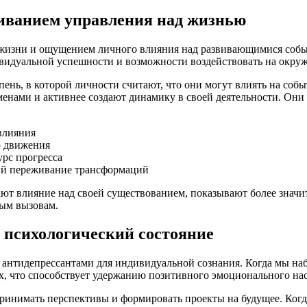
иванием управления над жизнью
жизни и ощущением личного влияния над развивающимися событ
ивидуальной успешности и возможности воздействовать на окру
пень, в которой личности считают, что они могут влиять на соб
нами и активнее создают динамику в своей деятельности. Они 
влияния
ю движения
урс прогресса
ый переживание трансформаций
ют влияние над своей существованием, показывают более значи
ным вызовам.
 психологический состояние
нтидепрессантами для индивидуальной сознания. Когда мы набл
ах, что способствует удержанию позитивного эмоционального на
инимать перспективы и формировать проекты на будущее. Когда