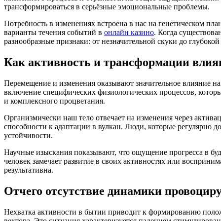
трансформироваться в серьёзные эмоциональные проблемы.
Потребность в изменениях встроена в нас на генетическом пла
варианты течения событий в
онлайн казино
. Когда существова
разнообразные признаки: от незначительной скуки до глубокой
Как активность и трансформации влия
Перемещение и изменения оказывают значительное влияние на 
включение специфических физиологических процессов, которы
и комплексного процветания.
Организмически наш тело отвечает на изменения через актива
способности к адаптации в вулкан. Люди, которые регулярно 
устойчивости.
Научные изыскания показывают, что ощущение прогресса в буд
человек замечает развитие в своих активностях или восприним
результативна.
Отчего отсутствие динамики провоцир
Нехватка активности в бытии приводит к формированию полож
вектора. Это ситуация характеризуется падением стимулиров