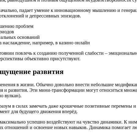
значально, падает умение к инновационному мышлению и генера
отклонений и депрессивных эпизодов.
ешению проблем
ериодов
иальных оснований
а наслаждение, например, в казино онлайн
оянии повлечь к созданию полученной слабости – эмоционально
перспективы объективно присутствуют.
ощущение развития
енения в жизни. Обычно довольно внести небольшие модификац
ия и развития. Эти мини-трансформации могут относиться множе
о вулкан).
 разум в силах замечать даже крошечные позитивные перемены и
мент для будущего движения вперёд.
максимально успешно воздействуют на чувство динамики. К ни
х отношений и освоение новых навыков. Динамика помогает люд