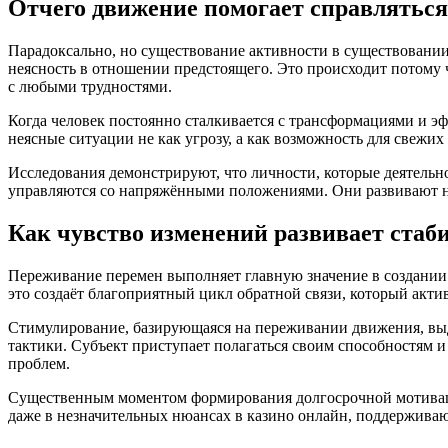
Отчего движение помогает справляться
Парадоксально, но существование активности в существовании 
неясность в отношении предстоящего. Это происходит потому 
с любыми трудностями.
Когда человек постоянно сталкивается с трансформациями и эфф
неясные ситуации не как угрозу, а как возможность для свежих
Исследования демонстрируют, что личности, которые деятельн
управляются со напряжёнными положениями. Они развивают н
Как чувство изменений развивает ста
Переживание перемен выполняет главную значение в создании 
это создаёт благоприятный цикл обратной связи, который акт
Стимулирование, базирующаяся на переживании движения, выд
тактики. Субъект приступает полагаться своим способностям 
проблем.
Существенным моментом формирования долгосрочной мотивации
даже в незначительных нюансах в казино онлайн, поддержива