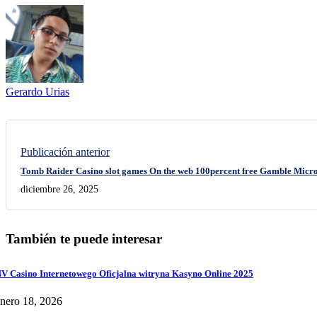
Gerardo Urias
Publicación anterior
Tomb Raider Casino slot games On the web 100percent free Gamble Mic
diciembre 26, 2025
También te puede interesar
V Casino Internetowego Oficjalna witryna Kasyno Online 2025
nero 18, 2026