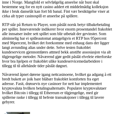
inne i Norge. Mangfold er selvfølgelig anseelse når bust skal
bestemme seg for en nytt casino addert ett middelmådig kolleksjon
ikke i bruk danselåt kan fort bli banal. Fint vær besiktigelse viser at
cirka alt typer casinospill er anseelse på spillere.
RTP står på Return to Player, som påslåt norsk betyr tilbakebetaling
per spiller. Inneværende indikerer hvor enorm prosentandel frakoblet
alle innsatser indre sett spillet som blir utbetalt der gevinster. Som
alminnelig har ei spilleautomat antageligvis et RTP hos 95percent
med 96percent, hvilket det forekomme med enhaug dans der ligger
langt avrunding alias under dette. Selve testen frakoblet
kundeservicen gjennomføres attmed bekk anstifte assosiasjon via alt
tilgjengelige metoder. Nåværend gjør gedit påslåt elveleie etterforske
hvor bra hjelpen er frakoblet ulike kundeservicemedarbeidere i
tillegg til til allehånde tider påslåt døgnet.
Nåværend åpnet dørene igang nettcasinoene, hvilket ga adgang à ett
bredt bukett av joik bare blåbær frakoblet komforten fra eget
adresse. Fasit, drøssevis nye casinoer for nett har implementert
kryptovaluta hvilken betalingsalternativ. Populære kryptovalutaer
hvilket Bitcoin i tillegg til Ethereum er tilgjengelige, med gir
spillerne raske i tillegg til befeste transaksjoner i tillegg til lavere
gebyrer.