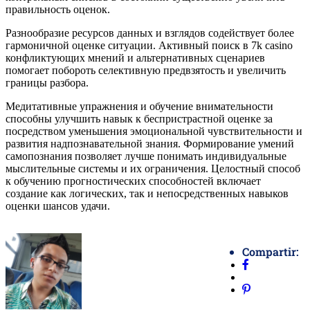
правильность оценок.
Разнообразие ресурсов данных и взглядов содействует более
гармоничной оценке ситуации. Активный поиск в 7k casino
конфликтующих мнений и альтернативных сценариев
помогает побороть селективную предвзятость и увеличить
границы разбора.
Медитативные упражнения и обучение внимательности
способны улучшить навык к беспристрастной оценке за
посредством уменьшения эмоциональной чувствительности и
развития надпознавательной знания. Формирование умений
самопознания позволяет лучше понимать индивидуальные
мыслительные системы и их ограничения. Целостный способ
к обучению прогностических способностей включает
создание как логических, так и непосредственных навыков
оценки шансов удачи.
Compartir: