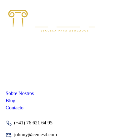
Compañia
Sobre Nostros
Blog
Contacto
(+41) 76 621 64 95
johnny@centesd.com