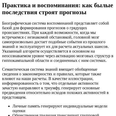
Практика и воспоминания: как былые
последствия строят прогнозы
Биографическая система воспоминаний представляет собой
базой для формирования прогнозов о грядущих
происшествиях. При каждой возможности, когда мы
встречаемся с незнакомой обстановкой, головной мозг
самопроизвольно достает подобные события из прошлого
знаний и эксплуатирует их для расчета актуальных шансов.
Указанный алгоритм осуществляется в основном на
неосознаваемом уровне через активацию мозговых структур в
гиппокампальной области и соединенных с ним системах.
Семантическая система знаний вмещает обобщенные
сведения о закономерностях и правилах, которые также
влияют на наши расчеты. В качестве иллюстрации,
информированность о том, что отдельные активности
зачастую направляют к триумфу, генерирует основные
предвидения относительно исходов похожих активностей в
предстоящем.
Личные память генерируют индивидуальные модели
оценки
Общественная традиция транслирует групповой