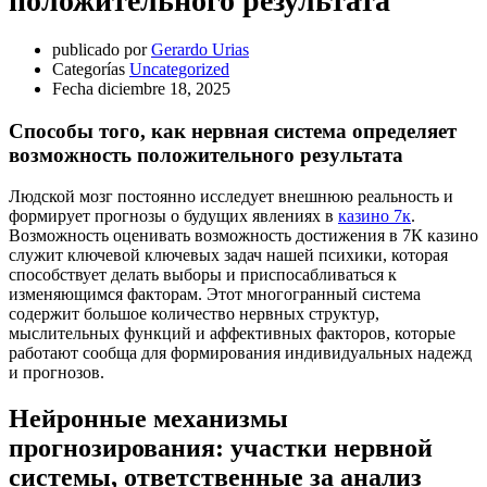
положительного результата
publicado por
Gerardo Urias
Categorías
Uncategorized
Fecha
diciembre 18, 2025
Способы того, как нервная система определяет
возможность положительного результата
Людской мозг постоянно исследует внешнюю реальность и
формирует прогнозы о будущих явлениях в
казино 7к
.
Возможность оценивать возможность достижения в 7К казино
служит ключевой ключевых задач нашей психики, которая
способствует делать выборы и приспосабливаться к
изменяющимся факторам. Этот многогранный система
содержит большое количество нервных структур,
мыслительных функций и аффективных факторов, которые
работают сообща для формирования индивидуальных надежд
и прогнозов.
Нейронные механизмы
прогнозирования: участки нервной
системы, ответственные за анализ