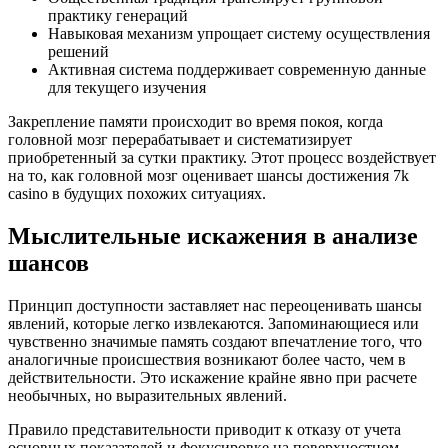
практику генераций
Навыковая механизм упрощает систему осуществления
решений
Активная система поддерживает современную данные
для текущего изучения
Закрепление памяти происходит во время покоя, когда
головной мозг перерабатывает и систематизирует
приобретенный за сутки практику. Этот процесс воздействует
на то, как головной мозг оценивает шансы достижения 7k
casino в будущих похожих ситуациях.
Мыслительные искажения в анализе
шансов
Принцип доступности заставляет нас переоценивать шансы
явлений, которые легко извлекаются. Запоминающиеся или
чувственно значимые память создают впечатление того, что
аналогичные происшествия возникают более часто, чем в
действительности. Это искажение крайне явно при расчете
необычных, но выразительных явлений.
Правило представительности приводит к отказу от учета
основных показателей и фокусировке на поверхностном