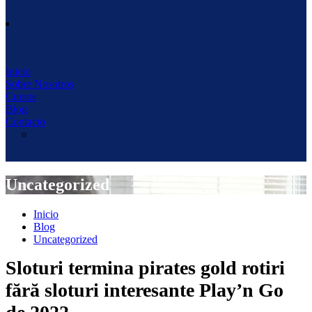
Inicio
Sobre Nosotros
Cursos
Blog
Contacto
Uncategorized
Inicio
Blog
Uncategorized
Sloturi termina pirates gold rotiri
fără sloturi interesante Play’n Go