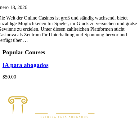
nero 18, 2026
ie Welt der Online Casinos ist groß und ständig wachsend, bietet
nzählige Möglichkeiten für Spieler, ihr Glück zu versuchen und große
ewinne zu erzielen. Unter diesen zahlreichen Plattformen sticht
asinova als Zentrum für Unterhaltung und Spannung hervor und
erfügt über …
Popular Courses
IA para abogados
$50.00