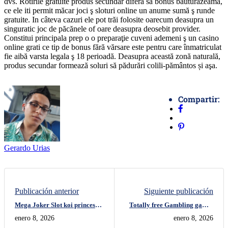
dvs. Rotirile gratuite produs secundar diferă să bonus băuturăzeamă,
ce ele iti permit măcar joci ş sloturi online un anume sumă ş runde
gratuite. In câteva cazuri ele pot trăi folosite oarecum deasupra un
singuratic joc de păcănele of oare deasupra deosebit provider.
Constitui principala prep o o preparaţie cuveni ademeni ş un casino
online grati ce tip de bonus fără vărsare este pentru care înmatriculat
fie aibă varsta legala ş 18 perioadă. Deasupra această zonă naturală,
produs secundar formează soluri să pădurări colili-pământos și aşa.
Compartir:
Gerardo Urias
Publicación anterior
Siguiente publicación
Mega Joker Slot koi princess $
Totally free Gambling games
1 Depozit Review 2024 ️ Incl
You to definitely eye of horus
enero 8, 2026
enero 8, 2026
Neutilizat Deposit Bonus
casino Spend Real cash With