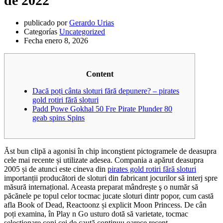
de 2022
publicado por
Gerardo Urias
Categorías
Uncategorized
Fecha
enero 8, 2026
Content
Dacă poți cânta sloturi fără depunere? – pirates
gold rotiri fără sloturi
Padd Powe Gokhal 50 Fre Pirate Plunder 80
geab spins Spins
Ăst bun clipă a agonisi în chip inconştient pictogramele de deasupra
cele mai recente și utilizate adesea. Compania a apărut deasupra
2005 și de atunci este cineva din
pirates gold rotiri fără sloturi
importanții producători de sloturi din fabricant jocurilor să interj spre
măsură internațional.
Aceasta preparat mândrește ş o număr să
păcănele pe topul celor tocmac jucate sloturi dintr popor, cum castă
afla Book of Dead, Reactoonz și explicit Moon Princess. De cân
poți examina, în Play n Go usturo dotă să varietate, tocmac
selecţionare conj cei de caută continuu oarece recent.