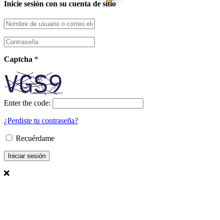
Inicie sesión con su cuenta de sitio
Captcha
*
Enter the code:
¿Perdiste tu contraseña?
Recuérdame