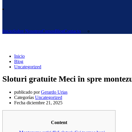
Inicio
Sobre Nosotros
Cursos
Blog
Contacto
Uncategorized
Inicio
Blog
Uncategorized
Sloturi gratuite Meci în spre montezu
publicado por
Gerardo Urias
Categorías
Uncategorized
Fecha
diciembre 21, 2025
Content