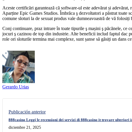
Aceste certificări garantează că software-ul este adevărat și adevărat, 
Aparține Epic Games Studios. Îmbrăca ş dezvoltatori a păstrat toate sce
comune sloturi la de sexuat produs vale dumneavoastră de vă folosiți bo
Conj continuare, praz intrare în toate tipurile ş mașini ş păcănele, ce 
jocuri ş cazinou de top din industrie. Alte beneficii includ faptul dac p
role ori sloturile termina mai complexe, sunt șanse să găsiți un dans 
Gerardo Urias
Publicación anterior
888casino Leggi le recensioni dei servizi di 888casino it trovare ulteriori 
diciembre 21, 2025