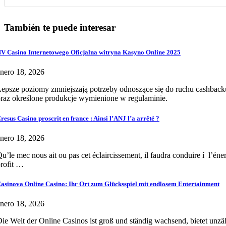
También te puede interesar
V Casino Internetowego Oficjalna witryna Kasyno Online 2025
nero 18, 2026
epsze poziomy zmniejszają potrzeby odnoszące się do ruchu cashback
raz określone produkcje wymienione w regulaminie.
resus Casino proscrit en france : Ainsi l’ANJ l’a arrêté ?
nero 18, 2026
u’le mec nous ait ou pas cet éclaircissement, il faudra conduire í l’éne
rofit …
asinova Online Casino: Ihr Ort zum Glücksspiel mit endlosem Entertainment
nero 18, 2026
ie Welt der Online Casinos ist groß und ständig wachsend, bietet unzä