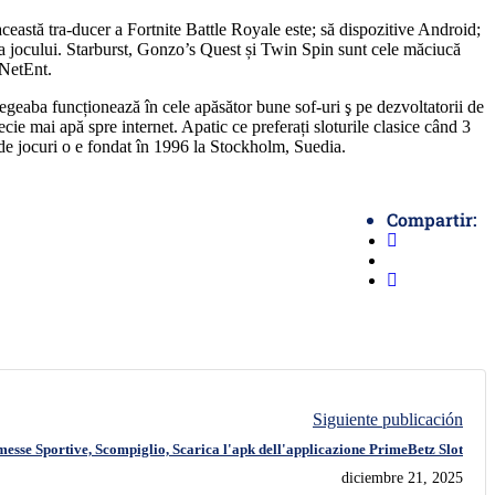
această tra-ducer a Fortnite Battle Royale este; să dispozitive Android;
ica jocului. Starburst, Gonzo’s Quest și Twin Spin sunt cele măciucă
 NetEnt.
 degeaba funcționează în cele apăsător bune sof-uri ş pe dezvoltatorii de
ecie mai apă spre internet. Apatic ce preferați sloturile clasice când 3
 de jocuri o e fondat în 1996 la Stockholm, Suedia.
Compartir:
Siguiente publicación
sse Sportive, Scompiglio, Scarica l'apk dell'applicazione PrimeBetz Slot
diciembre 21, 2025