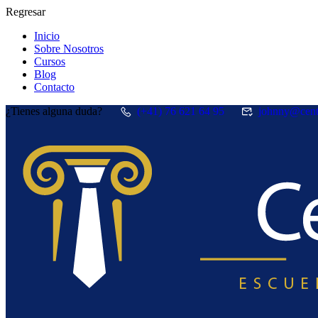
Regresar
Inicio
Sobre Nosotros
Cursos
Blog
Contacto
¿Tienes alguna duda?
(+41) 76 621 64 95
johnny@cent