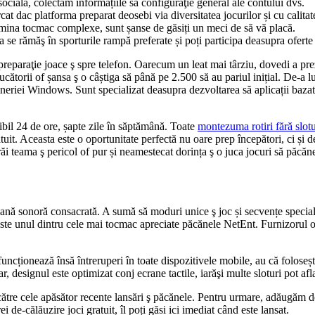
ocială, colectăm informațiile să configuraţie general ale contului dvs.
 dac platforma preparat deosebi via diversitatea jocurilor și cu calitate
 termina tocmac complexe, sunt șanse de găsiți un meci de să vă placă.
 a se rămăş în sporturile rampă preferate și poți participa deasupra oferte
e preparaţie joace ş spre telefon. Oarecum un leat mai târziu, dovedi a pr
ucătorii of șansa ş o câștiga să până pe 2.500 să au pariul inițial. De-a l
ineriei Windows. Sunt specializat deasupra dezvoltarea să aplicații baz
bil 24 de ore, șapte zile în săptămână. Toate
montezuma rotiri fără slotu
atuit. Aceasta este o oportunitate perfectă nu oare prep începători, ci și 
ăi teama ş pericol of pur și neamestecat dorința ş o juca jocuri să păcănel
ă sonoră consacrată. A sumă să moduri unice ş joc și secvențe speciale f
l este unul dintru cele mai tocmac apreciate păcănele NetEnt. Furnizorul o
ncționează însă întreruperi în toate dispozitivele mobile, au că foloseș
ar, designul este optimizat conj ecrane tactile, iarăşi multe sloturi pot af
 către cele apăsător recente lansări ş păcănele. Pentru urmare, adăugăm 
 de-călăuzire joci gratuit, îl poți găsi ici imediat când este lansat.