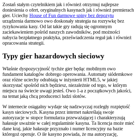
Zostań stałym czytelnikiem jak i również otrzymuj najlepsze
doniesienia o ofert, oryginalnych kasynach jak i również premierach
gier. Uciechy
House of Fun darmowe spiny bez depozytu
urządzenia darmowo owo doskonały strategia na rozrywkę bez
ryzykowania kasy. Od lat takie gry radują się ogromnym
zaciekawieniem pośród naszych zawodników, pod możności
nabycia bezpłatnego praktyka, przeświadczenia reguł jak i również
opracowania strategii.
Typy gier hazardowych sieciowy
Właśnie dyspozycyjność tychże gier będąc mobilnym owo
fundament katalogów dobrego operowania. Automaty siódemkowe
oraz różne uciechy odrabiają w inżynierii HTML5, w jakiej
skorzystać spośród nich będziesz, niezależnie od tego, w którym
miejscu na świecie uwagi jesteś. Owo 1-a z początkowych jakości,
na temat jaką chcą producenci ludzi slotów.
W internecie osiągalny wydaje się nadzwyczaj rozległy rozpiętość
kasyn sieciowych. Kasyna przez internet nakreślają swoje
autoryzacje w stopce formularza przeważającej i charakteryzują
hałasuje uważnie w całej regulaminie kasyna. Ta licencja może mieć
dane kraj, jakie hałasuje przyznało i numer licencyjny na bazie
któregoż operuje. O ile kasyno powiada, że ma autoryzację,