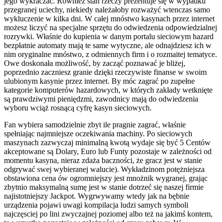
jego wykraczać. Również stan rzeczy prezentuje się w wypadku
przegranej uciechy, niekiedy należałoby rozważyć wtenczas samo
wykluczenie w kilka dni. W całej mnóstwo kasynach przez internet
możesz liczyć na specjalne sprzętu do odwiedzenia odpowiedzialnej
rozrywki. Właśnie do kupienia w danym portalu sieciowym hazard
bezpłatnie automaty mają te same wytyczne, ale odnajdziesz ich w
nim oryginalne mnóstwo, z odmiennych firm i o rozmaitej tematyce.
Owe doskonała możliwość, by zacząć poznawać je bliżej,
poprzednio zaczniesz granie dzięki rzeczywiste finanse w swoim
ulubionym kasynie przez internet. By móc zagrać po zupełne
kategorie komputerów hazardowych, w których zakłady wetknięte
są prawdziwymi pieniędzmi, zawodnicy mają do odwiedzenia
wyboru wciąż rosnącą cyfrę kasyn sieciowych.
Fan wybiera samodzielnie zbyt ile pragnie zagrać, właśnie
spełniając najmniejsze oczekiwania machiny. Po sieciowych
maszynach zazwyczaj minimalną kwotą wydaje się być 5 Centów
akceptowane są Dolary, Euro lub Funty pozostaje w zależności od
momentu kasyna, nieraz zdaża baczności, że gracz jest w stanie
odgrywać swej wybieranej walucie). Wykładzinom potężniejsza
obstawiona cena ów ogromniejszy jest mnożnik wygranej, grając
zbytnio maksymalną sumę jest w stanie dotrzeć się naszej firmie
najistotniejszy Jackpot. Wygrwywamy wtedy jak na bębnie
urządzenia pojawi uwagi kompilacja ludzi samych symboli
najczęsciej po lini zwyczajnej poziomej albo też na jakimś kontem,