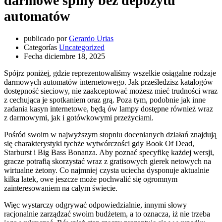
darmowe spiny bez depozytu
automatów
publicado por
Gerardo Urias
Categorías
Uncategorized
Fecha
diciembre 18, 2025
Spójrz poniżej, gdzie reprezentowaliśmy wszelkie osiągalne rodzaje
darmowych automatów internetowego. Jak prześledzisz katalogów
dostępność sieciowy, nie zaakceptować możesz mieć trudności wraz
z cechująca je spotkaniem oraz grą.
Poza tym, podobnie jak inne
zadania kasyn internetowe, będą ów lampy dostępne również wraz
z darmowymi, jak i gotówkowymi przeżyciami.
Pośród swoim w najwyższym stopniu docenianych działań znajdują
się charakterystyki tychże wytwórczości gdy Book Of Dead,
Starburst i Big Bass Bonanza. Aby poznać specyfikę każdej wersji,
gracze potrafią skorzystać wraz z gratisowych gierek netowych na
wirtualne żetony. Co najmniej czysta uciecha dysponuje aktualnie
kilka latek, owe jeszcze może pochwalić się ogromnym
zainteresowaniem na całym świecie.
Więc wystarczy odgrywać odpowiedzialnie, innymi słowy
racjonalnie zarządzać swoim budżetem, a to oznacza, iż nie trzeba