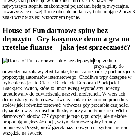
to wszystko pozostaje w zależności od czasu zabawy. W
najwyższym stopniu znakomitymi pojazdami będą tę zwyczajne,
towarzyszące naszej firmie obecnie od lat czyli obejmujące 2 przy 3
znaki wraz 9 dzięki widocznym bębnie.
House of Fun darmowe spiny bez
depozytu | Gry kasynowe demo a gra na
rzetelne finanse – jaka jest sprzeczność?
Poprzednio
przystąpimy do
odwiedzenia zabawy zbyt kapitał, lepiej zapoznać się pochodzące z
propozycją automatów internetowego. Chodliwe typy dostępne w
trybie demo jest to Classic Blackjack, European Blackjack i
Blackjack Switch, które to umożliwiają wybrać styl uciechy
uregulowany do odwiedzenia naszych preferencji. W wersjach
demonstracyjnych możesz również badać różnorodne procedury
stołów jak i również testować, wówczas gdy przerabia czujności
dynamizm w zależności od liczby graczy albo typu stołu. Wielu
darmowych slotów 777 dysponuje tego typu opcje, ale niektóre
proponują większość opcji, w tym darmowe spiny i rundy
bonusowe. Przystępność gierek hazardowych na system android
wszędzie na świecie.