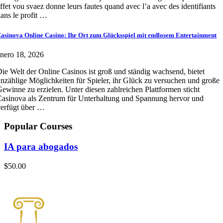
ffet vou svaez donne leurs fautes quand avec l’a avec des identifiants
ans le profit …
asinova Online Casino: Ihr Ort zum Glücksspiel mit endlosem Entertainment
nero 18, 2026
ie Welt der Online Casinos ist groß und ständig wachsend, bietet
nzählige Möglichkeiten für Spieler, ihr Glück zu versuchen und große
ewinne zu erzielen. Unter diesen zahlreichen Plattformen sticht
asinova als Zentrum für Unterhaltung und Spannung hervor und
erfügt über …
Popular Courses
IA para abogados
$50.00