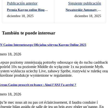
Publicación anterior
Siguiente publicación
Premia Kasyno online Bingo
Nowatorskie Automaty do
na żywo za rejestrację 2025:
Gierek 2025 Aplikacja Bruce
diciembre 18, 2025
diciembre 18, 2025
Tylko i wyłącznie
Bet Polska Zagraj za darmo
najkorzystniejsze kasyna przez
na SlotsUp
internet!
También te puede interesar
V Casino Internetowego Oficjalna witryna Kasyno Online 2025
nero 18, 2026
epsze poziomy zmniejszają potrzeby odnoszące się do ruchu cashback
pośród 10x na poziomie Middle do wyłącznie 1x na poziomie Myth.
ystem wyklucza uciechy Live, zabawy Spribe, rozrywki w ruletkę ora
kreślone produkcje wymienione w regulaminie.
resus Casino proscrit en france : Ainsi l’ANJ l’a arrêté ?
nero 18, 2026
u’le mec nous ait ou pas cet éclaircissement, il faudra conduire í
’énergie bilan assidu de salle de jeu un brin avec règler un’panne. En