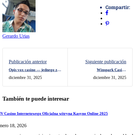
Compartir:
Gerardo Urias
Publicación anterior
Siguiente publicación
Opis vox casino — jednego z
Winspark Casino
najlepszych kasyn online w
WinsparkCasino Bonus 100%
diciembre 31, 2025
diciembre 31, 2025
kraju nad Wisłą
refinado a 200 sul revisa mi
referencia primo deposito!
También te puede interesar
V Casino Internetowego Oficjalna witryna Kasyno Online 2025
nero 18, 2026