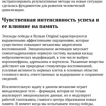
экстраполировать результативные методы на новые ситуации
сделалась фундаментом для развития человеческой
цивилизации.
Чувственная интенсивность успеха и
ее влияние на память
Эпизоды победы в Вулкан Original характеризуются
выраженными аффективными ощущениями, которые
существенно повышают механизмы закрепления
воспоминаний. Эмоциональное активация запускает
симпатоадреналовую нервную систему, вызывая каскад
нейрохимических модификаций, в том числе выброс
норэпинефрина, адреналина и кортизола. Указанные вещества
действуют как природные стимуляторы воспоминаний,
усиливая активность нервных клеток в основных областях
головного мозга, ответственных за кодирование и сохранение
сведений.
Исключительную задачу в данном механизме играет
миндалевидное тело – формация, которая не только
анализирует эмоциональную данные, но и модулирует
работой гиппокампа, главного центра образования новых
памяти. В момент когда мы испытываем эпизод победы,