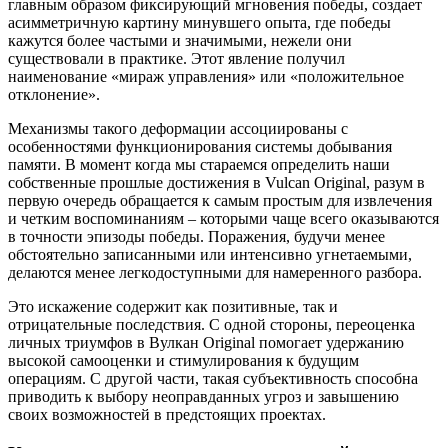
главным образом фиксирующий мгновения победы, создает
асимметричную картину минувшего опыта, где победы
кажутся более частыми и значимыми, нежели они
существовали в практике. Этот явление получил
наименование «мираж управления» или «положительное
отклонение».
Механизмы такого деформации ассоциированы с
особенностями функционирования системы добывания
памяти. В момент когда мы стараемся определить наши
собственные прошлые достижения в Vulcan Original, разум в
первую очередь обращается к самым простым для извлечения
и четким воспоминаниям – которыми чаще всего оказываются
в точности эпизоды победы. Поражения, будучи менее
обстоятельно записанными или интенсивно угнетаемыми,
делаются менее легкодоступными для намеренного разбора.
Это искажение содержит как позитивные, так и
отрицательные последствия. С одной стороны, переоценка
личных триумфов в Вулкан Original помогает удержанию
высокой самооценки и стимулирования к будущим
операциям. С другой части, такая субъективность способна
приводить к выбору неоправданных угроз и завышению
своих возможностей в предстоящих проектах.