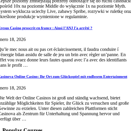
epsze poziomy zmniejszają potrzeby odnoszące się do ruchu cashback
pośród 10x na poziomie Middle do wyłącznie 1x na poziomie Myth.
ystem wyklucza uciechy Live, zabawy Spribe, rozrywki w ruletkę ora
kreślone produkcje wymienione w regulaminie.
resus Casino proscrit en france : Ainsi l’ANJ l’a arrêté ?
nero 18, 2026
u’le mec nous ait ou pas cet éclaircissement, il faudra conduire í
’énergie bilan assidu de salle de jeu un brin avec règler un’panne. En
ffet vou svaez donne leurs fautes quand avec l’a avec des identifiants
ans le profit …
asinova Online Casino: Ihr Ort zum Glücksspiel mit endlosem Entertainment
nero 18, 2026
ie Welt der Online Casinos ist groß und ständig wachsend, bietet
nzählige Möglichkeiten für Spieler, ihr Glück zu versuchen und große
ewinne zu erzielen. Unter diesen zahlreichen Plattformen sticht
asinova als Zentrum für Unterhaltung und Spannung hervor und
erfügt über …
Popular Courses