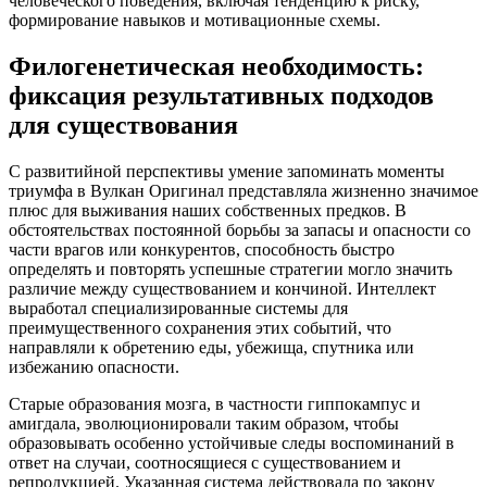
человеческого поведения, включая тенденцию к риску,
формирование навыков и мотивационные схемы.
Филогенетическая необходимость:
фиксация результативных подходов
для существования
С развитийной перспективы умение запоминать моменты
триумфа в Вулкан Оригинал представляла жизненно значимое
плюс для выживания наших собственных предков. В
обстоятельствах постоянной борьбы за запасы и опасности со
части врагов или конкурентов, способность быстро
определять и повторять успешные стратегии могло значить
различие между существованием и кончиной. Интеллект
выработал специализированные системы для
преимущественного сохранения этих событий, что
направляли к обретению еды, убежища, спутника или
избежанию опасности.
Старые образования мозга, в частности гиппокампус и
амигдала, эволюционировали таким образом, чтобы
образовывать особенно устойчивые следы воспоминаний в
ответ на случаи, соотносящиеся с существованием и
репродукцией. Указанная система действовала по закону