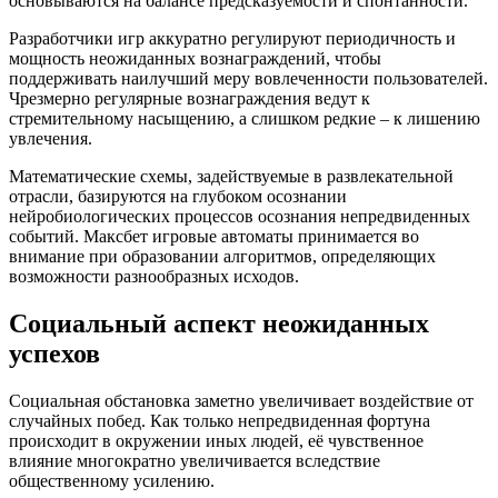
основываются на балансе предсказуемости и спонтанности.
Разработчики игр аккуратно регулируют периодичность и
мощность неожиданных вознаграждений, чтобы
поддерживать наилучший меру вовлеченности пользователей.
Чрезмерно регулярные вознаграждения ведут к
стремительному насыщению, а слишком редкие – к лишению
увлечения.
Математические схемы, задействуемые в развлекательной
отрасли, базируются на глубоком осознании
нейробиологических процессов осознания непредвиденных
событий. Максбет игровые автоматы принимается во
внимание при образовании алгоритмов, определяющих
возможности разнообразных исходов.
Социальный аспект неожиданных
успехов
Социальная обстановка заметно увеличивает воздействие от
случайных побед. Как только непредвиденная фортуна
происходит в окружении иных людей, её чувственное
влияние многократно увеличивается вследствие
общественному усилению.