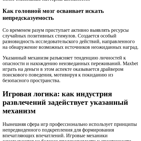
Как головной мозг осваивает искать
непредсказуемость
Со временем разум приступает активно выявлять ресурсы
случайных позитивных стимулов. Создается особый
разновидность исследовательского действий, направленного
на обнаружение возможных источников неожиданных наград.
Указанный механизм разъясняет тенденцию личностей к
опасности и нахождению неизведанных переживаний. Maxbet
играть на деньги в этом аспекте оказывается драйвером
поискового поведения, мотивируя к покиданию из
безопасного пространства.
Игровая логика: как индустрия
развлечений задействует указанный
механизм
Нынешняя сфера игр профессионально использует принципы
непредвиденного подкрепления для формирования
впечатляющих впечатлений. Игровые механики