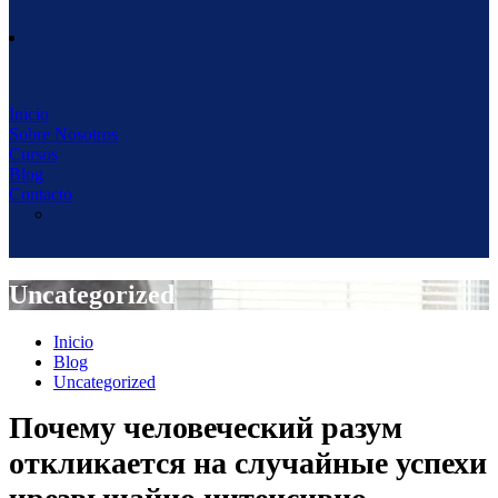
Inicio
Sobre Nosotros
Cursos
Blog
Contacto
Uncategorized
Inicio
Blog
Uncategorized
Почему человеческий разум
откликается на случайные успехи