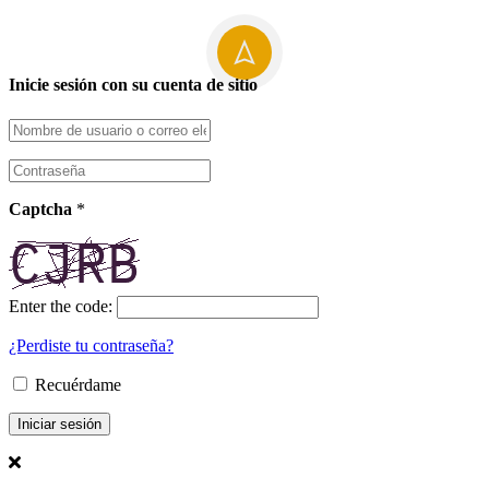
Inicie sesión con su cuenta de sitio
Captcha
*
Enter the code:
¿Perdiste tu contraseña?
Recuérdame