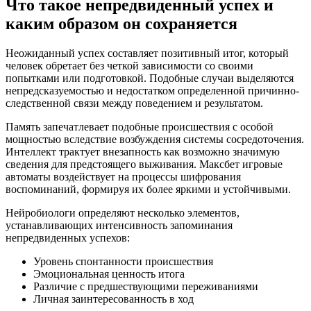
Что такое непредвиденный успех и
каким образом он сохраняется
Неожиданный успех составляет позитивный итог, который
человек обретает без четкой зависимости со своими
попытками или подготовкой. Подобные случаи выделяются
непредсказуемостью и недостатком определенной причинно-
следственной связи между поведением и результатом.
Память запечатлевает подобные происшествия с особой
мощностью вследствие возбуждения системы сосредоточения.
Интеллект трактует внезапность как возможно значимую
сведения для предстоящего выживания. Максбет игровые
автоматы воздействует на процессы шифрования
воспоминаний, формируя их более яркими и устойчивыми.
Нейробиологи определяют несколько элементов,
устанавливающих интенсивность запоминания
непредвиденных успехов:
Уровень спонтанности происшествия
Эмоциональная ценность итога
Различие с предшествующими переживаниями
Личная заинтересованность в ход