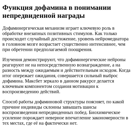
Функция дофамина в понимании
непредвиденной награды
Дофаминергическая механизм играет ключевую роль в
обработке внезапных позитивных стимулов. Как только
происходит случайный достижение, уровень нейромедиатора
в головном мозге возрастает существенно интенсивнее, чем
при обретении предполагаемой поощрения.
Изучения демонстрируют, что дофаминергические нейроны
реагируют не на непосредственную вознаграждение, а на
разность между ожидаемым и действительным исходом. Когда
итог опережает ожидания, совершается сильный выброс
дофамина. Максбет зеркало в данном ракурсе делается
ключевым компонентом создания мотивации к
воспроизведению действий.
Способ работы дофаминовой структуры поясняет, по какой
причине индивиды склонны завышать шансы
воспроизведения непредвиденных побед. Биохимическое
усиление порождает неверное впечатление закономерности в
тех местах, где её на фактически нет.