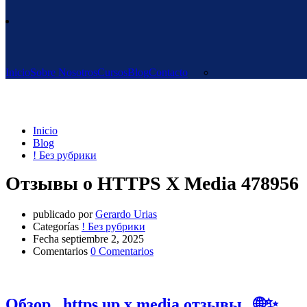
Inicio
Sobre Nosotros
Cursos
Blog
Contacto
! Без рубрики
Inicio
Blog
! Без рубрики
Отзывы о HTTPS X Media 478956
publicado por
Gerardo Urias
Categorías
! Без рубрики
Fecha
septiembre 2, 2025
Comentarios
0 Comentarios
Обзор _https up x media отзывы_ 🌐✨