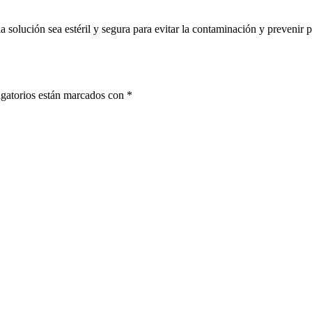
solución sea estéril y segura para evitar la contaminación y prevenir p
gatorios están marcados con
*