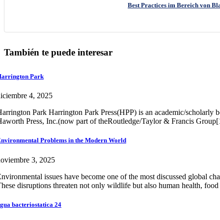
Best Practices im Bereich von Bl
También te puede interesar
arrington Park
iciembre 4, 2025
arrington Park Harrington Park Press(HPP) is an academic/scholarly bo
aworth Press, Inc.(now part of theRoutledge/Taylor & Francis Group[
nvironmental Problems in the Modern World
oviembre 3, 2025
nvironmental issues have become one of the most discussed global chall
hese disruptions threaten not only wildlife but also human health, foo
gua bacteriostatica 24