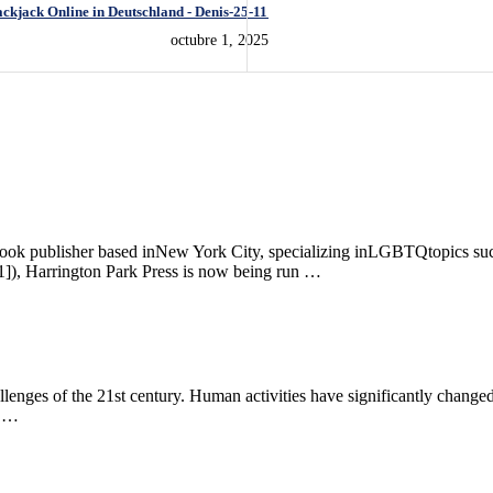
ackjack Online in Deutschland - Denis-25-11
octubre 1, 2025
ok publisher based inNew York City, specializing inLGBTQtopics such a
1]), Harrington Park Press is now being run …
enges of the 21st century. Human activities have significantly changed
d …