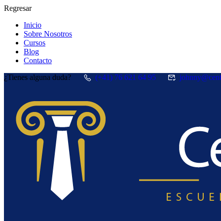
Regresar
Inicio
Sobre Nosotros
Cursos
Blog
Contacto
¿Tienes alguna duda?
(+41) 76 621 64 95
johnny@cent