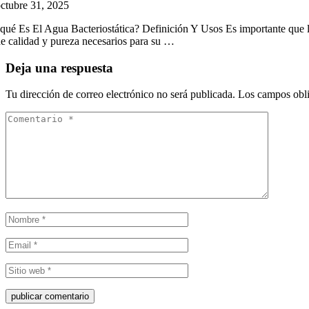
ctubre 31, 2025
qué Es El Agua Bacteriostática? Definición Y Usos Es importante que la 
e calidad y pureza necesarios para su …
Deja una respuesta
Tu dirección de correo electrónico no será publicada.
Los campos obli