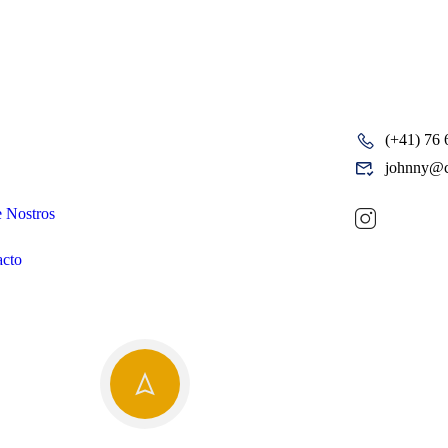
(+41) 76 
pañia
johnny@c
 Nostros
acto