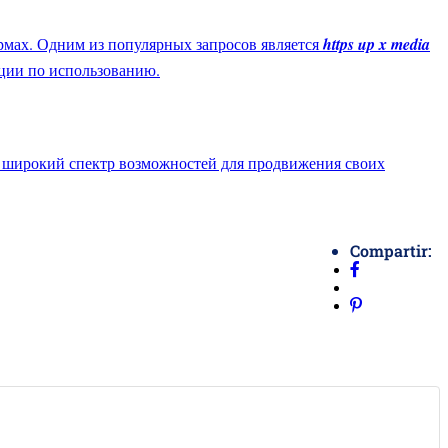
рмах. Одним из популярных запросов является
https up x media
ации по использованию.
и широкий спектр возможностей для продвижения своих
Compartir: