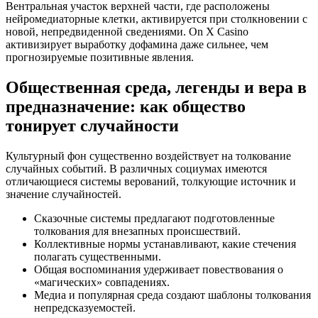
Вентральная участок верхней части, где расположены
нейромедиаторные клетки, активируется при столкновении с
новой, непредвиденной сведениями. On X Casino
активизирует выработку дофамина даже сильнее, чем
прогнозируемые позитивные явления.
Общественная среда, легенды и вера в
предназначение: как общество
тонирует случайности
Культурный фон существенно воздействует на толкование
случайных событий. В различных социумах имеются
отличающиеся системы верований, толкующие источник и
значение случайностей.
Сказочные системы предлагают подготовленные
толкования для внезапных происшествий.
Коллективные нормы устанавливают, какие стечения
полагать существенными.
Общая воспоминания удерживает повествования о
«магических» совпадениях.
Медиа и популярная среда создают шаблоны толкования
непредсказуемостей.