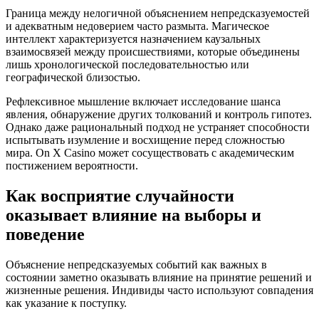
Граница между нелогичной объяснением непредсказуемостей
и адекватным недоверием часто размыта. Магическое
интеллект характеризуется назначением каузальных
взаимосвязей между происшествиями, которые объединены
лишь хронологической последовательностью или
географической близостью.
Рефлексивное мышление включает исследование шанса
явления, обнаружение других толкований и контроль гипотез.
Однако даже рациональный подход не устраняет способности
испытывать изумление и восхищение перед сложностью
мира. On X Casino может сосуществовать с академическим
постижением вероятности.
Как восприятие случайности
оказывает влияние на выборы и
поведение
Объяснение непредсказуемых событий как важных в
состоянии заметно оказывать влияние на принятие решений и
жизненные решения. Индивиды часто используют совпадения
как указание к поступку.