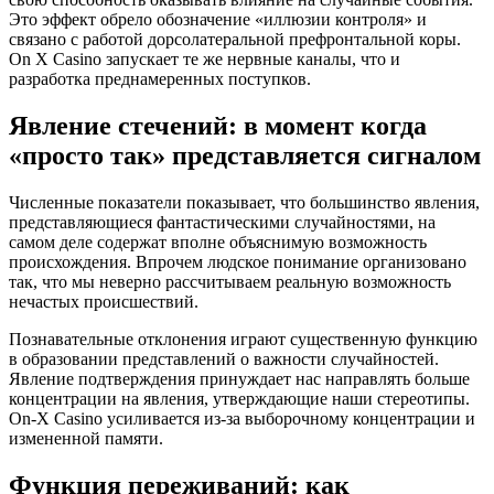
Это эффект обрело обозначение «иллюзии контроля» и
связано с работой дорсолатеральной префронтальной коры.
On X Casino запускает те же нервные каналы, что и
разработка преднамеренных поступков.
Явление стечений: в момент когда
«просто так» представляется сигналом
Численные показатели показывает, что большинство явления,
представляющиеся фантастическими случайностями, на
самом деле содержат вполне объяснимую возможность
происхождения. Впрочем людское понимание организовано
так, что мы неверно рассчитываем реальную возможность
нечастых происшествий.
Познавательные отклонения играют существенную функцию
в образовании представлений о важности случайностей.
Явление подтверждения принуждает нас направлять больше
концентрации на явления, утверждающие наши стереотипы.
On-X Casino усиливается из-за выборочному концентрации и
измененной памяти.
Функция переживаний: как