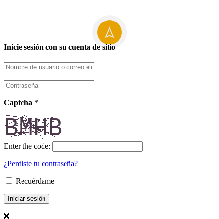
Inicie sesión con su cuenta de sitio
Captcha
*
Enter the code:
¿Perdiste tu contraseña?
Recuérdame