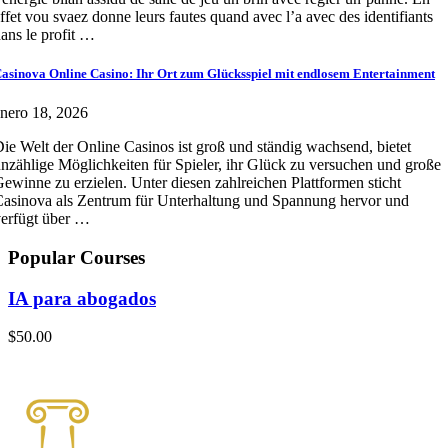
ffet vou svaez donne leurs fautes quand avec l’a avec des identifiants
ans le profit …
asinova Online Casino: Ihr Ort zum Glücksspiel mit endlosem Entertainment
nero 18, 2026
ie Welt der Online Casinos ist groß und ständig wachsend, bietet
nzählige Möglichkeiten für Spieler, ihr Glück zu versuchen und große
ewinne zu erzielen. Unter diesen zahlreichen Plattformen sticht
asinova als Zentrum für Unterhaltung und Spannung hervor und
erfügt über …
Popular Courses
IA para abogados
$50.00