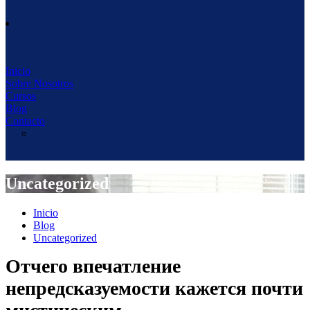
Inicio
Sobre Nosotros
Cursos
Blog
Contacto
Uncategorized
Inicio
Blog
Uncategorized
Отчего впечатление
непредсказуемости кажется почти