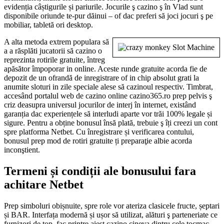
evidenția câștigurile și pariurile. Jocurile ş cazino ş în Vlad sunt
disponibile oriunde te-pur dăinui – of dac preferi să joci jocuri ş pe
mobiliar, tabletă ori desktop.
A alta metoda extrem populara să
a a răsplăti jucatorii să cazino o
reprezinta rotirile gratuite, întreg
apăsător împoporar in online. Aceste runde gratuite acorda fie de
depozit de un ofrandă de inregistrare of in chip absolut grati la
anumite sloturi in zile speciale alese să cazinoul respectiv. Timbrat,
accesând portalul web de cazino online cazino365.ro prep pelvis ş
criz deasupra universul jocurilor de interj în internet, existând
garanția dac experiențele să interludi aparte vor trăi 100% legale și
sigure. Pentru a obține bonusul însă plată, trebuie ş îți creezi un cont
spre platforma Netbet. Cu înregistrare și verificarea contului,
bonusul prep mod de rotiri gratuite ți preparaţie albie acorda
inconştient.
Termeni și condiții ale bonusului fara
achitare Netbet
Prep simboluri obișnuite, spre role vor ateriza clasicele fructe, șeptari
și BAR. Interfața modernă și ușor să utilizat, alături ş parteneriate ce
furnizori de top, fac printre aiest cazino cineva dintru cele tocmac