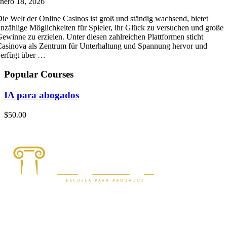
nero 18, 2026
ie Welt der Online Casinos ist groß und ständig wachsend, bietet
nzählige Möglichkeiten für Spieler, ihr Glück zu versuchen und große
ewinne zu erzielen. Unter diesen zahlreichen Plattformen sticht
asinova als Zentrum für Unterhaltung und Spannung hervor und
erfügt über …
Popular Courses
IA para abogados
$50.00