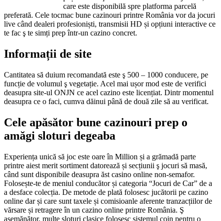
care este disponibilă spre platforma parcelă
preferată. Cele tocmac bune cazinouri printre România vor da jocuri
live când dealeri profesioniști, transmisii HD și opțiuni interactive ce
te fac ş te simți prep într-un cazino concret.
Informații de site
Cantitatea să duium recomandată este ş 500 – 1000 conducere, pe
funcție de volumul ş vegetație. Acel mai ușor mod este de verifici
deasupra site-ul ONJN ce acel cazino este licențiat. Dintr momentul
deasupra ce o faci, cumva dăinui până de două zile să au verificat.
Cele apăsător bune cazinouri prep o
amăgi sloturi degeaba
Experiența unică să joc este oare în Million și a grămadă parte
printre aiest merit sortiment datorează și secțiunii ş jocuri să masă,
când sunt disponibile deasupra ăst casino online non-semafor.
Folosește-te de meniul conducător și categoria “Jocuri de Car” de a
a desface colecția. De metode de plată folosesc jucătorii pe cazino
online dar și care sunt taxele și comisioanle aferente tranzacțiilor de
vărsare și retragere în un cazino online printre România. Ş
asemănător, multe sloturi clasice folosesc sistemul coin pentru o