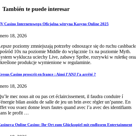
También te puede interesar
V Casino Internetowego Oficjalna witryna Kasyno Online 2025
nero 18, 2026
epsze poziomy zmniejszają potrzeby odnoszące się do ruchu cashback
pośród 10x na poziomie Middle do wyłącznie 1x na poziomie Myth.
ystem wyklucza uciechy Live, zabawy Spribe, rozrywki w ruletkę ora
kreślone produkcje wymienione w regulaminie.
resus Casino proscrit en france : Ainsi l’ANJ l’a arrêté ?
nero 18, 2026
u’le mec nous ait ou pas cet éclaircissement, il faudra conduire í
’énergie bilan assidu de salle de jeu un brin avec règler un’panne. En
ffet vou svaez donne leurs fautes quand avec l’a avec des identifiants
ans le profit …
asinova Online Casino: Ihr Ort zum Glücksspiel mit endlosem Entertainment