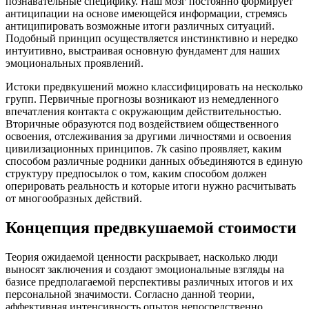
познавательные специфику. Наш мозг постоянно формирует
антиципации на основе имеющейся информации, стремясь
антиципировать возможные итоги различных ситуаций.
Подобный принцип осуществляется инстинктивно и нередко
интуитивно, выстраивая основную фундамент для наших
эмоциональных проявлений.
Истоки предвкушений можно классифицировать на несколько
групп. Первичные прогнозы возникают из немедленного
впечатления контакта с окружающим действительностью.
Вторичные образуются под воздействием общественного
освоения, отслеживания за другими личностями и освоения
цивилизационных принципов. 7k casino проявляет, каким
способом различные родники данных объединяются в единую
структуру предпосылок о том, каким способом должен
оперировать реальность и которые итоги нужно расчитывать
от многообразных действий.
Концепция предвкушаемой стоимости
Теория ожидаемой ценности раскрывает, насколько люди
выносят заключения и создают эмоциональные взгляды на
базисе предполагаемой перспективы различных итогов и их
персональной значимости. Согласно данной теории,
аффективная интенсивность опытов непосредственно