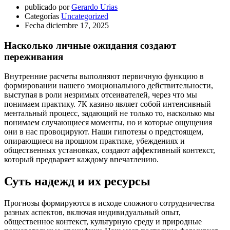
publicado por
Gerardo Urias
Categorías
Uncategorized
Fecha
diciembre 17, 2025
Насколько личные ожидания создают
переживания
Внутренние расчеты выполняют первичную функцию в
формировании нашего эмоционального действительности,
выступая в роли незримых отсеивателей, через что мы
понимаем практику. 7К казино являет собой интенсивный
ментальный процесс, задающий не только то, насколько мы
понимаем случающиеся моменты, но и которые ощущения
они в нас провоцируют. Наши гипотезы о предстоящем,
опирающиеся на прошлом практике, убеждениях и
общественных установках, создают аффективный контекст,
который предваряет каждому впечатлению.
Суть надежд и их ресурсы
Прогнозы формируются в исходе сложного сотрудничества
разных аспектов, включая индивидуальный опыт,
общественное контекст, культурную среду и природные