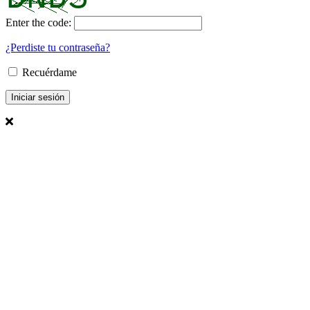
Enter the code:
¿Perdiste tu contraseña?
Recuérdame