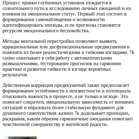
Процесс правки глубинных установок нуждается в
сознательного пути к исследованию личных ожиданий и их
влияния на эмоциональное статус. Первый этап состоит в
формировании самонаблюдения и возможности
идентифицировать эпизоды, если прогнозы становятся
ресурсом эмоционального беспокойства.
Методы ментальной перестройки позволяют выявить
иррациональные или дисфункциональные предвкушения и
поменять их более реалистическими и гибкими взглядами. 7k
casino охватывает в себя работу с автоматическими
размышлениями, тестирование прогнозов на гармонию
практике и развитие гибкости в взгляде вероятных
результатов.
Действенная коррекция предвкушений также предполагает
формирование устойчивости к неизвестности и потенциала
отыскивать важность в процессе, а не только в исходе. Это
помогает сократить эмоциональную зависимость от внешних
ситуаций и образовать более стабильную фундамент для
душевного самочувствия. казино 7к доделывает проекцию,
раскрывая, каким образом гармоничные ожидания помогают
чувственной совершенству и житейской радости.