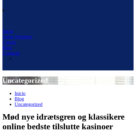
Inicio
Sobre Nosotros
Cursos
Blog
Contacto
Uncategorized
Inicio
Blog
Uncategorized
Mød nye idrætsgren og klassikere
online bedste tilslutte kasinoer