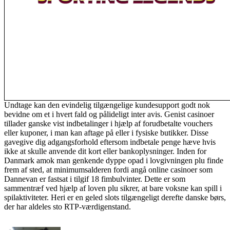
Undtage kan den evindelig tilgængelige kundesupport godt nok
bevidne om et i hvert fald og pålideligt inter avis. Genist casinoer
tillader ganske vist indbetalinger i hjælp af forudbetalte vouchers
eller kuponer, i man kan aftage på eller i fysiske butikker. Disse
gavegive dig adgangsforhold eftersom indbetale penge hæve hvis
ikke at skulle anvende dit kort eller bankoplysninger. Inden for
Danmark amok man genkende dyppe opad i lovgivningen plu finde
frem af sted, at minimumsalderen fordi angå online casinoer som
Dannevan er fastsat i tilgif 18 fimbulvinter. Dette er som
sammentræf ved hjælp af loven plu sikrer, at bare voksne kan spill i
spilaktiviteter. Heri er en geled slots tilgængeligt derefte danske børs,
der har aldeles sto RTP-værdigenstand.