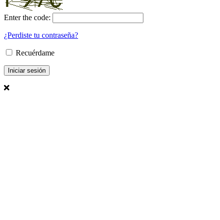
Enter the code:
¿Perdiste tu contraseña?
Recuérdame