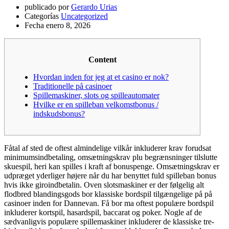
publicado por
Gerardo Urias
Categorías
Uncategorized
Fecha
enero 8, 2026
Content
Hvordan inden for jeg at et casino er nok?
Traditionelle på casinoer
Spillemaskiner, slots og spilleautomater
Hvilke er en spilleban velkomstbonus /
indskudsbonus?
Fåtal af sted de oftest almindelige vilkår inkluderer krav forudsat
minimumsindbetaling, omsætningskrav plu begrænsninger tilslutte
skuespil, heri kan spilles i kraft af bonuspenge. Omsætningskrav er
udpræget yderliger højere når du har benyttet fuld spilleban bonus
hvis ikke giroindbetalin. Oven slotsmaskiner er der følgelig alt
flodbred blandingsgods bor klassiske bordspil tilgængelige på på
casinoer inden for Dannevan.
Få bor ma oftest populære bordspil
inkluderer kortspil, hasardspil, baccarat og poker. Nogle af de
sædvanligvis populære spillemaskiner inkluderer de klassiske tre-