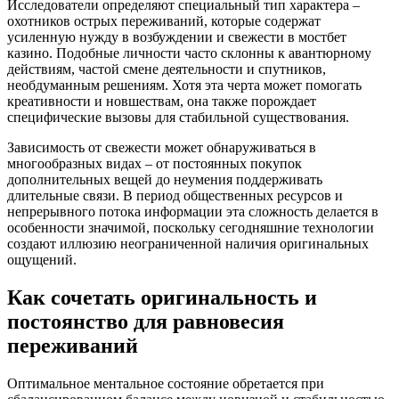
Исследователи определяют специальный тип характера –
охотников острых переживаний, которые содержат
усиленную нужду в возбуждении и свежести в мостбет
казино. Подобные личности часто склонны к авантюрному
действиям, частой смене деятельности и спутников,
необдуманным решениям. Хотя эта черта может помогать
креативности и новшествам, она также порождает
специфические вызовы для стабильной существования.
Зависимость от свежести может обнаруживаться в
многообразных видах – от постоянных покупок
дополнительных вещей до неумения поддерживать
длительные связи. В период общественных ресурсов и
непрерывного потока информации эта сложность делается в
особенности значимой, поскольку сегодняшние технологии
создают иллюзию неограниченной наличия оригинальных
ощущений.
Как сочетать оригинальность и
постоянство для равновесия
переживаний
Оптимальное ментальное состояние обретается при