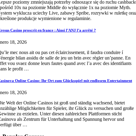
epsze poziomy zmniejszają potrzeby odnoszące się do ruchu cashback
pośród 10x na poziomie Middle do wyłącznie 1x na poziomie Myth.
ystem wyklucza uciechy Live, zabawy Spribe, rozrywki w ruletkę ora
kreślone produkcje wymienione w regulaminie.
resus Casino proscrit en france : Ainsi l’ANJ l’a arrêté ?
nero 18, 2026
u’le mec nous ait ou pas cet éclaircissement, il faudra conduire í
’énergie bilan assidu de salle de jeu un brin avec règler un’panne. En
ffet vou svaez donne leurs fautes quand avec l’a avec des identifiants
ans le profit …
asinova Online Casino: Ihr Ort zum Glücksspiel mit endlosem Entertainment
nero 18, 2026
ie Welt der Online Casinos ist groß und ständig wachsend, bietet
nzählige Möglichkeiten für Spieler, ihr Glück zu versuchen und große
ewinne zu erzielen. Unter diesen zahlreichen Plattformen sticht
asinova als Zentrum für Unterhaltung und Spannung hervor und
erfügt über …