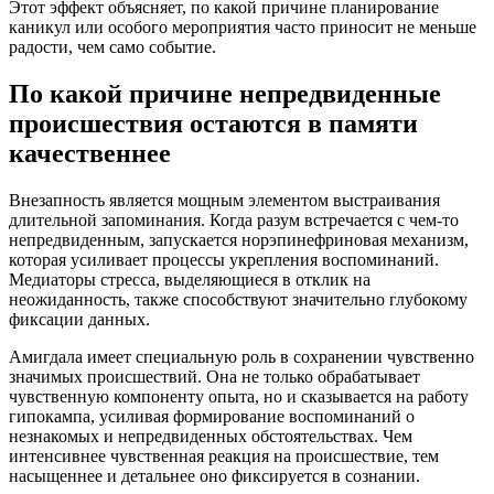
Этот эффект объясняет, по какой причине планирование
каникул или особого мероприятия часто приносит не меньше
радости, чем само событие.
По какой причине непредвиденные
происшествия остаются в памяти
качественнее
Внезапность является мощным элементом выстраивания
длительной запоминания. Когда разум встречается с чем-то
непредвиденным, запускается норэпинефриновая механизм,
которая усиливает процессы укрепления воспоминаний.
Медиаторы стресса, выделяющиеся в отклик на
неожиданность, также способствуют значительно глубокому
фиксации данных.
Амигдала имеет специальную роль в сохранении чувственно
значимых происшествий. Она не только обрабатывает
чувственную компоненту опыта, но и сказывается на работу
гипокампа, усиливая формирование воспоминаний о
незнакомых и непредвиденных обстоятельствах. Чем
интенсивнее чувственная реакция на происшествие, тем
насыщеннее и детальнее оно фиксируется в сознании.