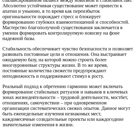
сбалансированном балансе между новизной и стабильностью.
Абсолютно устойчивая существование может привести к
апатии и унынию, в то время как переизбыток
оригинальности порождает стресс и блокирует
формированию глубоких взаимоотношений и способностей.
Мастерство благополучной существования заключается в
умении формировать контролируемую новизну на фоне
надежной базы.
Стабильность обеспечивает чувство безопасности и позволяет
развивать постоянные цели и отношения. Она выстраивает
ожидаемую базу, на которой можно строить более
многоуровневые структуры жизни. В то же время,
постоянные количества свежести предупреждают
неподвижность и поддерживают стимул к росту.
Реальный подход к обретению гармонии может включать
формирование стабильных ритуалов и навыков в ключевых
зонах жизнедеятельности – трудовой деятельности, мостбет,
отношениях, самочувствии – при одновременном
организации систематических свежих опытов. Данное могут
быть еженедельные изучения незнакомых мест,
каждомесячные созидательные проекты или каждогодние
значительные изменения в жизни.