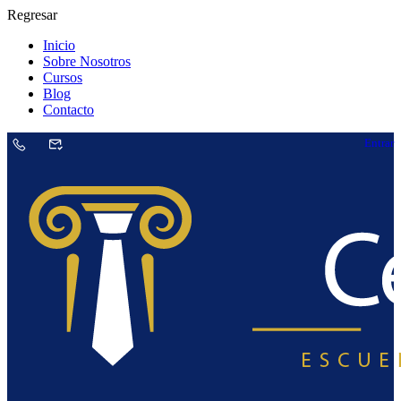
Regresar
Inicio
Sobre Nosotros
Cursos
Blog
Contacto
Entrar