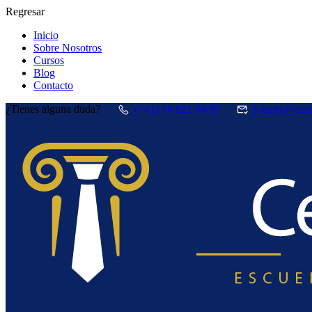
Regresar
Inicio
Sobre Nosotros
Cursos
Blog
Contacto
¿Tienes alguna duda?
(+41) 76 621 64 95
johnny@cent