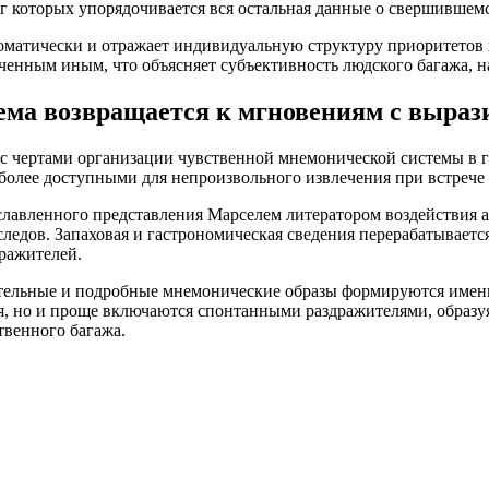
 которых упорядочивается вся остальная данные о свершившемс
матически и отражает индивидуальную структуру приоритетов 
енным иным, что объясняет субъективность людского багажа, нап
тема возвращается к мгновениям с выр
с чертами организации чувственной мнемонической системы в 
х более доступными для непроизвольного извлечения при встре
авленного представления Марселем литератором воздействия ар
едов. Запаховая и гастрономическая сведения перерабатывается
ражителей.
тельные и подробные мнемонические образы формируются именн
ся, но и проще включаются спонтанными раздражителями, образу
твенного багажа.