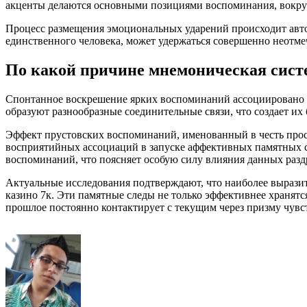
акценты делаются основными позициями воспоминания, вокруг
Процесс размещения эмоциональных ударений происходит авто
единственного человека, может удержаться совершенно неотмеч
По какой причине мнемоническая сис
Спонтанное воскрешение ярких воспоминаний ассоциировано 
образуют разнообразные соединительные связи, что создает и
Эффект прустовских воспоминаний, именованный в честь просл
восприятийных ассоциаций в запуске аффективных памятных сл
воспоминаний, что поясняет особую силу влияния данных разд
Актуальные исследования подтверждают, что наиболее вырази
казино 7к. Эти памятные следы не только эффективнее хранят
прошлое постоянно контактирует с текущим через призму чувс