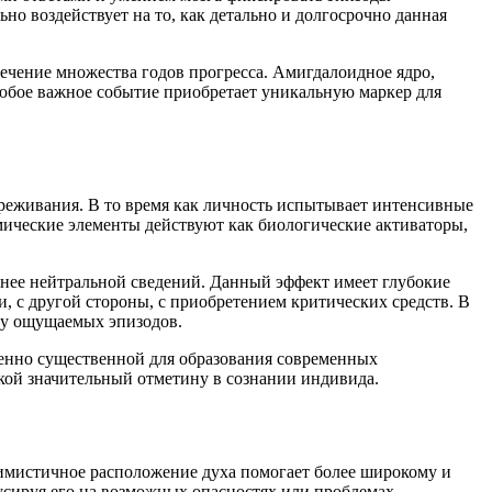
но воздействует на то, как детально и долгосрочно данная
ечение множества годов прогресса. Амигдалоидное ядро,
юбое важное событие приобретает уникальную маркер для
реживания. В то время как личность испытывает интенсивные
мические элементы действуют как биологические активаторы,
нее нейтральной сведений. Данный эффект имеет глубокие
, с другой стороны, с приобретением критических средств. В
ту ощущаемых эпизодов.
ненно существенной для образования современных
кой значительный отметину в сознании индивида.
имистичное расположение духа помогает более широкому и
сируя его на возможных опасностях или проблемах.