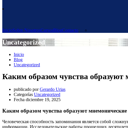
Inicio
Sobre Nosotros
Cursos
Blog
Contacto
Uncategorized
Inicio
Blog
Uncategorized
Каким образом чувства образуют
publicado por
Gerardo Urias
Categorías
Uncategorized
Fecha
diciembre 19, 2025
Каким образом чувства образуют мнемонические
Человеческая способность запоминания является собой сложн
информации. Исследовательские работы прошедших десятилет