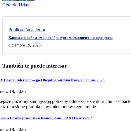
Gerardo Urias
Publicación anterior
Каким способом эмоции образуют мнемонические процессы
diciembre 19, 2025
También te puede interesar
V Casino Internetowego Oficjalna witryna Kasyno Online 2025
nero 18, 2026
epsze poziomy zmniejszają potrzeby odnoszące się do ruchu cashback
raz określone produkcje wymienione w regulaminie.
resus Casino proscrit en france : Ainsi l’ANJ l’a arrêté ?
nero 18, 2026