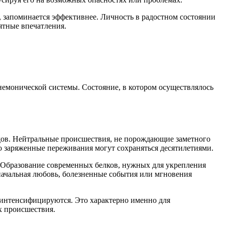
 запоминается эффективнее. Личность в радостном состоянии
ятные впечатления.
емонической системы. Состояние, в котором осуществлялось
ов. Нейтральные происшествия, не порождающие заметного
 заряженные переживания могут сохраняться десятилетиями.
Образование современных белков, нужных для укрепления
начальная любовь, болезненные события или мгновения
е интенсифицируются. Это характерно именно для
х происшествия.