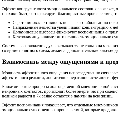
Эффект конгруэнтности эмоционального состояния выявляет, 
психики быстрее зафиксирует благоприятные происшествия, то
Серотониновая активность повышает стабилизацию пол
Напряженные вещества увеличивают концентрацию к не
Допаминовые выбросы фиксируют воспоминания о приятн
Катехоламин усиливает интенсивность эмоционально су
Системы расположения духа сказываются не только на механи
создание памятного следа, делается дополнительным ключом д
Взаимосвязь между ощущениями и про
Мощность аффективного ощущения непосредственно связывает
аффективного реакции, достаточно оперативно исчезают из ф
Биохимические процессы долговременной мнемонической сист
нейронных контактов, происходит более энергично при содейс
великой радости в 7k casino остаются в памяти на всю жизнь.
Эффект воспоминания показывает, что отдельные мнемонически
эмоционально существенных происшествий, которые продолжаю