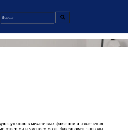
евую функцию в механизмах фиксации и извлечения
и ответами и умением мозга фиксировать эпизоды