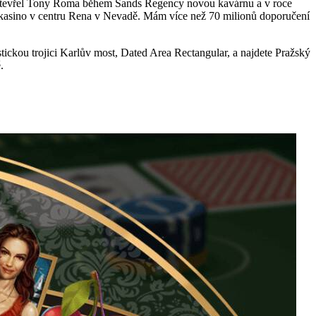
5 otevřel Tony Roma během Sands Regency novou kavárnu a v roce
je kasino v centru Rena v Nevadě. Mám více než 70 milionů doporučení
tickou trojici Karlův most, Dated Area Rectangular, a najdete Pražský
.