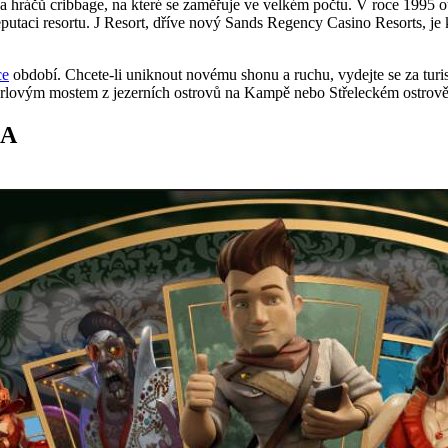
a hráčů cribbage, na které se zaměřuje ve velkém počtu. V roce 199
reputaci resortu. J Resort, dříve nový Sands Regency Casino Resorts, 
ce
období. Chcete-li uniknout novému shonu a ruchu, vydejte se za turis
e Karlovým mostem z jezerních ostrovů na Kampě nebo Střeleckém ostrově
DA