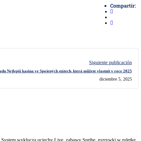
Compartir:
Siguiente publicación
du Nejlepší kasina ve Spojených státech, která můžete vlastnit v roce 2025
diciembre 5, 2025
 System wyklucza uciechy Live, zabawy Spribe, rozrywki w ruletkę