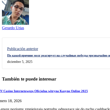
Gerardo Urias
Publicación anterior
По какой причине мозг реагирует на случайные победы чрезвычайно 
diciembre 5, 2025
También te puede interesar
V Casino Internetowego Oficjalna witryna Kasyno Online 2025
nero 18, 2026
epsze poziomy zmniejszają potrzeby odnoszące się do ruchu cashback