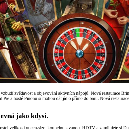
h vzbudí zvědavost a objevování aktivních nápojů. Nová restaurace Bri
d Pie a hosté Piñonu si mohou dát jídlo přímo do baru. Nová restaura
levná jako kdysi.
postel velikosti queen-size, koupelnu s vanou, HDTV a zamilujete si