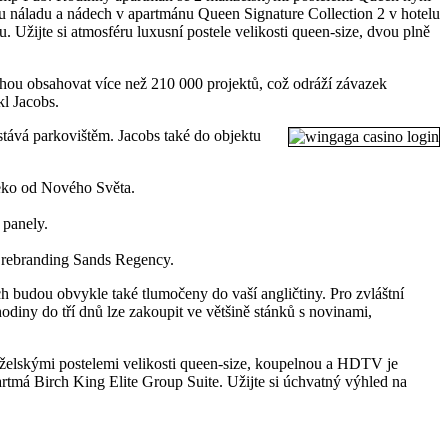
ou náladu a nádech v apartmánu Queen Signature Collection 2 v hotelu
 Užijte si atmosféru luxusní postele velikosti queen-size, dvou plně
mohou obsahovat více než 210 000 projektů, což odráží závazek
kl Jacobs.
stává parkovištěm. Jacobs také do objektu
leko od Nového Světa.
 panely.
je rebranding Sands Regency.
ch budou obvykle také tlumočeny do vaší angličtiny. Pro zvláštní
hodiny do tří dnů lze zakoupit ve většině stánků s novinami,
želskými postelemi velikosti queen-size, koupelnou a HDTV je
tmá Birch King Elite Group Suite. Užijte si úchvatný výhled na