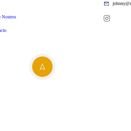
johnny@c
 Nostros
acto