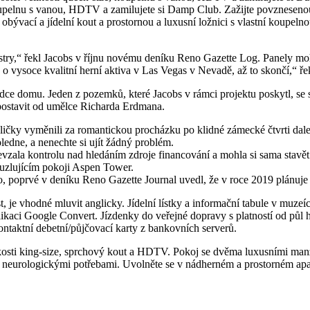
 koupelnu s vanou, HDTV a zamilujete si Damp Club. Zažijte povznesen
vací a jídelní kout a prostornou a luxusní ložnici s vlastní koupelnou.
egistry,“ řekl Jacobs v říjnu novému deníku Reno Gazette Log. Panely 
á o vysoce kvalitní herní aktiva v Las Vegas v Nevadě, až to skončí,“ ře
dce domu. Jeden z pozemků, které Jacobs v rámci projektu poskytl, se 
l postavit od umělce Richarda Erdmana.
uličky vyměnili za romantickou procházku po klidné zámecké čtvrti da
ledne, a nenechte si ujít žádný problém.
zala kontrolu nad hledáním zdroje financování a mohla si sama stavět
uzlujícím pokoji Aspen Tower.
ino, poprvé v deníku Reno Gazette Journal uvedl, že v roce 2019 plánu
 je vhodné mluvit anglicky. Jídelní lístky a informační tabule v muzeí
plikaci Google Convert. Jízdenky do veřejné dopravy s platností od půl 
ontaktní debetní/půjčovací karty z bankovních serverů.
kosti king-size, sprchový kout a HDTV. Pokoj se dvěma luxusními man
i neurologickými potřebami. Uvolněte se v nádherném a prostorném apar