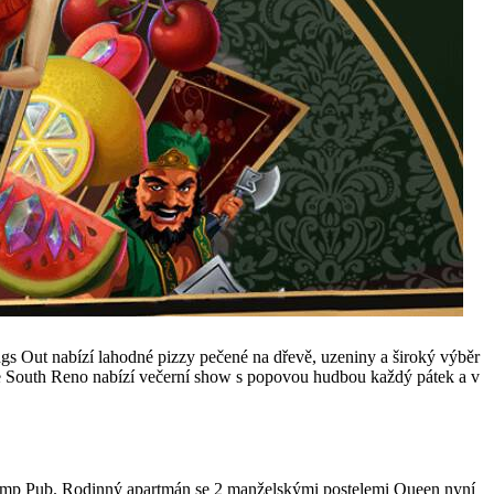
ngs Out nabízí lahodné pizzy pečené na dřevě, uzeniny a široký výběr
ce South Reno nabízí večerní show s popovou hudbou každý pátek a v
 Damp Pub. Rodinný apartmán se 2 manželskými postelemi Queen nyní