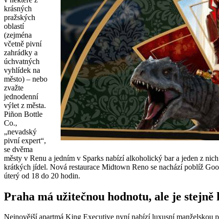
krásných
pražských
oblastí
(zejména
včetně pivní
zahrádky a
úchvatných
vyhlídek na
město) – nebo
zvažte
jednodenní
výlet z města.
Piñon Bottle
Co.,
„nevadský
pivní expert“,
se dvěma
městy v Renu a jedním v Sparks nabízí alkoholický bar a jeden z nic
krátkých jídel. Nová restaurace Midtown Reno se nachází poblíž Goo
úterý od 18 do 20 hodin.
Praha má užitečnou hodnotu, ale je stejně 
Nejnovější apartmá King Executive nyní nabízí luxusní manželskou 