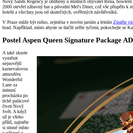
Nový Sands Regency je oblíbený u místních obyvatel Rena, bowlerů 
2000 otevřel zábavný bar a původní Mel's Diner, což vše přispělo k 
hotelů a všechny jsou od skutečných, ověřených návštěvníků.
V Praze může být rušno, zejména v novém jarním a letním
Zjistěte ví
hrad. Například, místo abyste se tlačili selfie tyčemi, pokochejte s
Postel Aspen Queen Signature Package A
A také zkuste
vyměnit
nejnovější
karnevalovou
atmosféru
Wonderful
Lane za
intimní
procházku po
tiché palácové
čtvrti Nový
Svět. A když
už je všeho
příliš, zajistěte
si stinné místo
v některé z