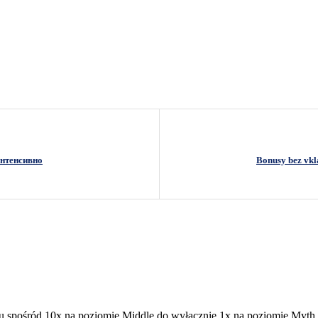
интенсивно
Bonusy bez vkla
u spośród 10x na poziomie Middle do wyłącznie 1x na poziomie Myth.