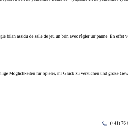
rgie bilan assidu de salle de jeu un brin avec règler un’panne. En effet 
hlige Möglichkeiten für Spieler, ihr Glück zu versuchen und große Gewi
(+41) 76 
pañia