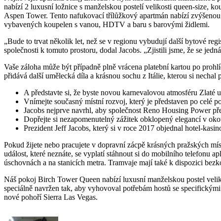
nabízí 2 luxusní ložnice s manželskou postelí velikosti queen-size,
Aspen Tower. Tento nafukovací třílůžkový apartmán nabízí zvýšenou obý
vybavených koupelen s vanou, HDTV a baru s barovými židlemi.
„Bude to trvat několik let, než se v regionu vybudují další bytové r
společnosti k tomuto prostoru, dodal Jacobs. „Zjistili jsme, že se jedn
Vaše záloha může být případně plně vrácena platební kartou po prohlí
přidává další umělecká díla a krásnou sochu z Itálie, kterou si necha
A představte si, že byste novou karnevalovou atmosféru Zlaté 
Vnímejte současný místní rozvoj, který je představen po celé po
Jacobs nejprve navrhl, aby společnost Reno Housing Power přev
Dopřejte si nezapomenutelný zážitek obklopený elegancí v oko
Prezident Jeff Jacobs, který si v roce 2017 objednal hotel-kas
Pokud žijete nebo pracujete v dopravní zácpě krásných pražských míst,
událost, které neznáte, se vyplatí stáhnout si do mobilního telefonu a
úschovnách a na stanicích metra. Tramvaje mají také k dispozici bezk
Náš pokoj Birch Tower Queen nabízí luxusní manželskou postel veli
speciálně navržen tak, aby vyhovoval potřebám hostů se specifickým
nové pohoří Sierra Las Vegas.