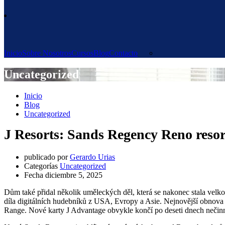
Inicio
Sobre Nosotros
Cursos
Blog
Contacto
Uncategorized
Inicio
Blog
Uncategorized
J Resorts: Sands Regency Reno resor
publicado por
Gerardo Urias
Categorías
Uncategorized
Fecha
diciembre 5, 2025
Dům také přidal několik uměleckých děl, která se nakonec stala vel
díla digitálních hudebníků z USA, Evropy a Asie. Nejnovější obnova z
Range.
Nové karty J Advantage obvykle končí po deseti dnech nečinn