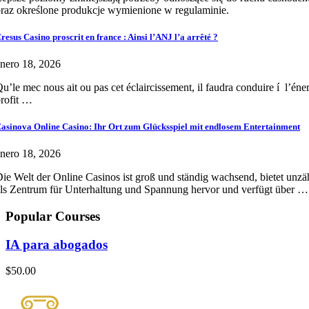
raz określone produkcje wymienione w regulaminie.
resus Casino proscrit en france : Ainsi l’ANJ l’a arrêté ?
nero 18, 2026
u’le mec nous ait ou pas cet éclaircissement, il faudra conduire í l’éne
rofit …
asinova Online Casino: Ihr Ort zum Glücksspiel mit endlosem Entertainment
nero 18, 2026
ie Welt der Online Casinos ist groß und ständig wachsend, bietet unzä
ls Zentrum für Unterhaltung und Spannung hervor und verfügt über …
Popular Courses
IA para abogados
$50.00
Com