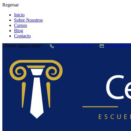
Regresar
Inicio
Sobre Nosotros
Cursos
Blog
Contacto
¿Tienes alguna duda?
(+41) 76 621 64 95
johnny@cent