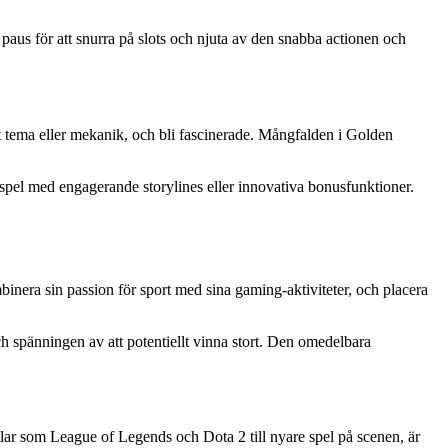
 paus för att snurra på slots och njuta av den snabba actionen och
ikt tema eller mekanik, och bli fascinerade. Mångfalden i Golden
r spel med engagerande storylines eller innovativa bonusfunktioner.
nera sin passion för sport med sina gaming-aktiviteter, och placera
ch spänningen av att potentiellt vinna stort. Den omedelbara
itlar som League of Legends och Dota 2 till nyare spel på scenen, är