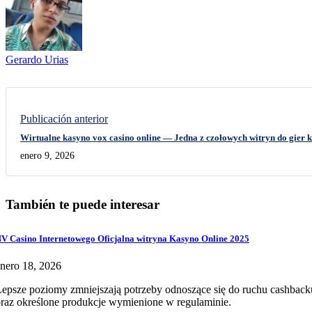
Gerardo Urias
Publicación anterior
Wirtualne kasyno vox casino online — Jedna z czołowych witryn do gier 
enero 9, 2026
También te puede interesar
V Casino Internetowego Oficjalna witryna Kasyno Online 2025
nero 18, 2026
epsze poziomy zmniejszają potrzeby odnoszące się do ruchu cashback
raz określone produkcje wymienione w regulaminie.