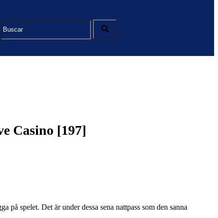
e Casino [197]
gga på spelet. Det är under dessa sena nattpass som den sanna