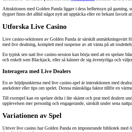
Attraktionen med Golden Panda ligger i dess helhetssyn på gaming, som 
dygnet finns det alltid något nytt att upptäcka eller en bekant favorit att
Utforska Live Casino
Live casino-sektionen av Golden Panda är särskilt anmärkningsvärt fö
med live dealning, komplett med suspense av att vänta på att roulettehj
En typisk sen natt live casino-session kan börja med att en spelare blä
och enkelt som Blackjack, eller så känner de sig äventyrliga och välje
Interagera med Live Dealers
En av höjdpunkterna med live casino-spel är interaktionen med dealra
anekdoter eller tips om spelet. Denna mänskliga faktor tillför en värm
Till exempel kan en spelare delta i lite skämt och prat med dealern und
upplevelsen mer personlig och engagerande, särskilt under sena nattpas
Variationen av Spel
Utöver live casino har Golden Panda en imponerande bibliotek med över 