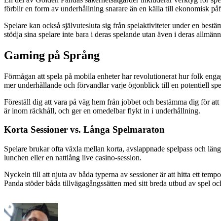
förblir en form av underhållning snarare än en källa till ekonomisk påf
Spelare kan också självutesluta sig från spelaktiviteter under en bes
stödja sina spelare inte bara i deras spelande utan även i deras allmän
Gaming på Språng
Förmågan att spela på mobila enheter har revolutionerat hur folk enga
mer underhållande och förvandlar varje ögonblick till en potentiell spe
Föreställ dig att vara på väg hem från jobbet och bestämma dig för att
är inom räckhåll, och ger en omedelbar flykt in i underhållning.
Korta Sessioner vs. Långa Spelmaraton
Spelare brukar ofta växla mellan korta, avslappnade spelpass och längr
lunchen eller en nattlång live casino-session.
Nyckeln till att njuta av båda typerna av sessioner är att hitta ett tem
Panda stöder båda tillvägagångssätten med sitt breda utbud av spel och