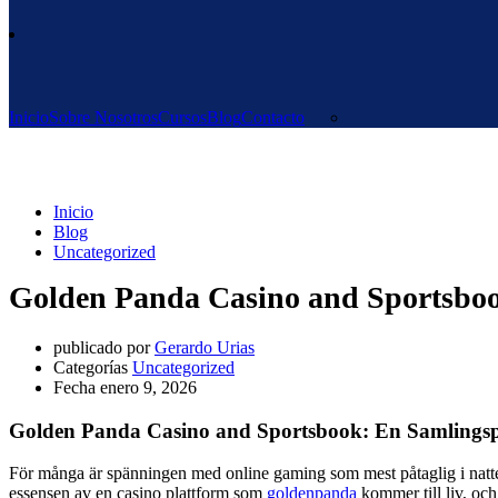
Inicio
Sobre Nosotros
Cursos
Blog
Contacto
Uncategorized
Inicio
Blog
Uncategorized
Golden Panda Casino and Sportsbook
publicado por
Gerardo Urias
Categorías
Uncategorized
Fecha
enero 9, 2026
Golden Panda Casino and Sportsbook: En Samlingspl
För många är spänningen med online gaming som mest påtaglig i nattens
essensen av en casino plattform som
goldenpanda
kommer till liv, och