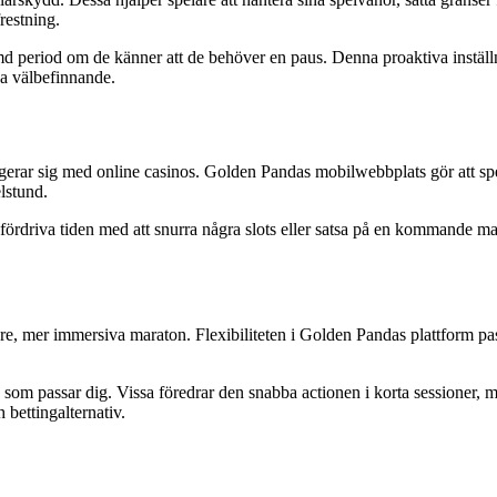
restning.
tämd period om de känner att de behöver en paus. Denna proaktiva inställ
na välbefinnande.
gerar sig med online casinos. Golden Pandas mobilwebbplats gör att spe
lstund.
 fördriva tiden med att snurra några slots eller satsa på en kommande ma
e, mer immersiva maraton. Flexibiliteten i Golden Pandas plattform pass
po som passar dig. Vissa föredrar den snabba actionen i korta sessioner, 
 bettingalternativ.