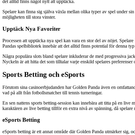
det alltid finns något nytt att upptäcka.
Spelare kan finna sig själva växla mellan olika typer av spel under sin
möjligheten till stora vinster.
Upptäck Nya Favoriter
Processen att upptäcka nya spel kan vara en stor del av nöjet. Spelare 
Pandas spelbibliotek innebär att det alltid finns potential för denna ty
Några populära slots bland spelare inkluderar de med progressiva jackp
Nyckeln är att hitta det som tilltalar varje enskild spelares preferense
Sports Betting och eSports
Förutom sina casinoerbjudanden har Golden Panda även en omfattande s
vad på allt från fotbollsmatcher till tennis turneringar.
En sen nattens sports betting-session kan innebära att titta på en liv
karaktären av live betting tillför en extra nivå av spänning, då spelar
eSports Betting
eSports betting är ett annat område där Golden Panda utmärker sig, och