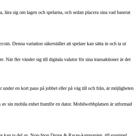
a, lära sig om lagen och spelarna, och sedan placera sina vad baserat
. Denna variation säkerställer att spelare kan sätta in och ta ut
r fler vänder sig till digitala valutor för sina transaktioner är det
under en kort paus på jobbet eller på väg till och från, är möjligheten
en av sin mobila enhet framför en dator. Mobilwebbplatsen är utformad
re kan ta del av. Non-Stop Drops & Races-kampanjen, till exempel,