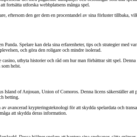
 att fortsätta utforska webbplatsens många spel.
, eftersom den ger dem en procentandel av sina förluster tillbaka, vil
n Panda. Spelare kan dela sina erfarenheter, tips och strategier med va
levelsen, och göra den roligare och mindre isolerad.
ive casino, utbyta historier och råd om hur man förbättrar sitt spel. De
m som helst.
sland of Anjouan, Union of Comoros. Denna licens säkerställer att plat
ch betting.
v avancerad krypteringsteknologi för att skydda spelardata och transakti
örmåga att skydda deras information.
kydd. Dessa hjälper spelare att hantera sina spelvanor, sätta gränser för