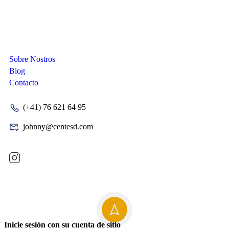
Compañia
Sobre Nostros
Blog
Contacto
(+41) 76 621 64 95
johnny@centesd.com
Inicie sesión con su cuenta de sitio