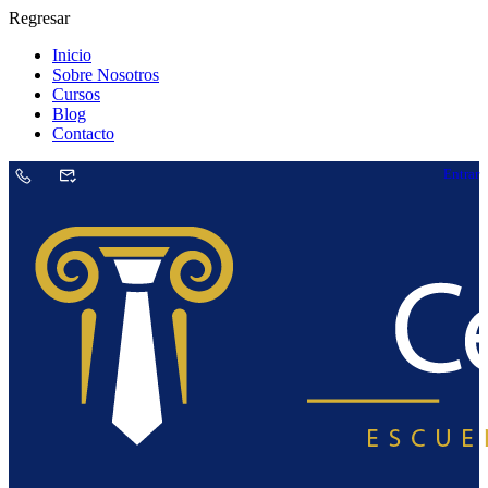
Regresar
Inicio
Sobre Nosotros
Cursos
Blog
Contacto
Entrar