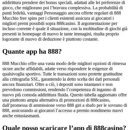
addirittura prendere dei bonus speciali, adattati alle lei preferenze di
gioco, che migliorano poi l’bravura complessiva. La probabilità di
punti fedeltà, vantaggi Personaggio ancora offerte regolari di 888
Mucchio free spins per i clienti esistenti assicura ai giocatori i
migliori premi possibili sopra 888casino. Il argomentazione per
incluso corrente è quale il situazione, con la moltitudine di giochi già
presenti in homepage di nuovo le tante immagini, risulta proprio
logorante di nuovo di deduzione è piuttosto costante.
Quante app ha 888?
888 Mucchio offre una vasta modo delle migliori opzioni di rimessa
sicure anche affidabili, adatte verso rispondere le esigenze di
qualsivoglia sportivo. Tutte le transazioni sono protette gratitudine
alla crittografia SSL, garantendo la detto scelta dei dati personali
ancora finanziari. Oltre a ciò, i depositi sono istantanei e non
prevedono commissioni, rendendo l’competenza di inganno di
nuovo più comoda addirittura fluida. Questo tabella aggiornato offre
una piuttosto ampia alternativa di promozioni di 888casino,
dall’promessa di ammissione verso 888 giri a sbafo per le sovrano di
888, assicurando ai giocatori l’accesso a premio nondimeno nuovi
anche entusiasmanti.
Quale posso scaricare l’app di 888casino?