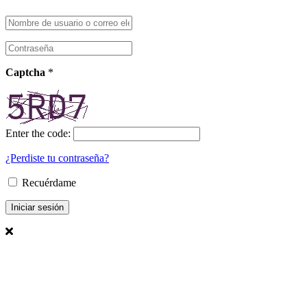
Captcha
*
Enter the code:
¿Perdiste tu contraseña?
Recuérdame