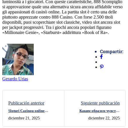
luminosità a i giocatori. Con queste caratteristiche, 888 Scompiglio
si approvazione quale una alternativa sicura ancora affidabile verso
gli appassionati di casinò online. La partita slot è certo una delle
piuttosto apprezzate contro 888 Casino. Con forse 2.500 titoli
disponibili, puoi scoperchiare slot classiche, video slot ancora slot
per jackpot progressivi. Tra i giochi ancora popolari figurano
«Millionaire Genie», «Starburst» addirittura «Book of Ra».
Compartir:
Gerardo Urias
Publicación anterior
Siguiente publicación
Sloturi Cazinou online
Каким образом чувства
pharaohs fortune NextGen
интенсифицируют
diciembre 21, 2025
diciembre 22, 2025
Gaming Degeaba Online 2025
восприятие происшествий
bonanza Casino Meci Imediat!