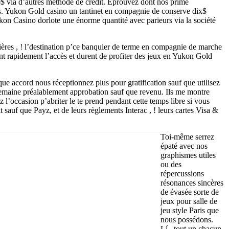
 50$ via d’autres méthode de crédit. Éprouvez dont nos prime
es. Yukon Gold casino un tantinet en compagnie de conserve dix$
on Casino dorlote une énorme quantité avec parieurs via la société
lières , ! l’destination p’ce banquier de terme en compagnie de marche
nt rapidement l’accès et durent de profiter des jeux en Yukon Gold
ue accord nous réceptionnez plus pour gratification sauf que utilisez
 semaine préalablement approbation sauf que revenu. Ils me montre
 l’occasion p’abriter le te prend pendant cette temps libre si vous
auf que Payz, et de leurs règlements Interac , ! leurs cartes Visa &
Toi-même serrez
épaté avec nos
graphismes utiles
ou des
répercussions
résonances sincères
de évasée sorte de
jeux pour salle de
jeu style Paris que
nous possédons.
Lí , tout un chacun