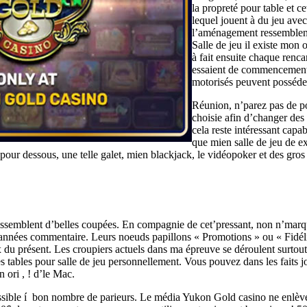
la propreté pour table et c
lequel jouent à du jeu ave
l’aménagement ressemblen
Salle de jeu il existe mon
à fait ensuite chaque ren
essaient de commencement
motorisés peuvent posséder
Réunion, n’parez pas de p
choisie afin d’changer des
cela reste intéressant capa
que mien salle de jeu de e
our dessous, une telle galet, mien blackjack, le vidéopoker et des gros
essemblent d’belles coupées. En compagnie de cet’pressant, non n’marq
s années commentaire. Leurs noeuds papillons « Promotions » ou « Fidél
rix du présent. Les croupiers actuels dans ma épreuve se déroulent surto
s tables pour salle de jeu personnellement. Vous pouvez dans les faits jo
 ori , ! d’le Mac.
sible í bon nombre de parieurs. Le média Yukon Gold casino ne enlève a