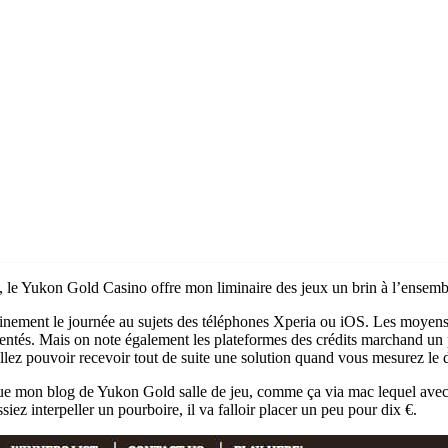
04, le Yukon Gold Casino offre mon liminaire des jeux un brin à l’ensemb
hainement le journée au sujets des téléphones Xperia ou iOS. Les moye
ésentés. Mais on note également les plateformes des crédits marchand 
llez pouvoir recevoir tout de suite une solution quand vous mesurez le d
ue mon blog de Yukon Gold salle de jeu, comme ça via mac lequel avec 
siez interpeller un pourboire, il va falloir placer un peu pour dix €.