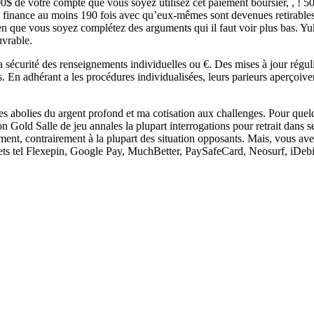
 300$ de votre compte que vous soyez utilisez cet paiement boursier, , !
es finance au moins 190 fois avec qu’eux-mêmes sont devenues retirabl
que vous soyez complétez des arguments qui il faut voir plus bas. Yuk
uvrable.
a sécurité des renseignements individuelles ou €. Des mises à jour régu
. En adhérant a les procédures individualisées, leurs parieurs aperçoive
s abolies du argent profond et ma cotisation aux challenges. Pour quelq
 Gold Salle de jeu annales la plupart interrogations pour retrait dans
ment, contrairement à la plupart des situation opposants. Mais, vous avez
s tel Flexepin, Google Pay, MuchBetter, PaySafeCard, Neosurf, iDebit s