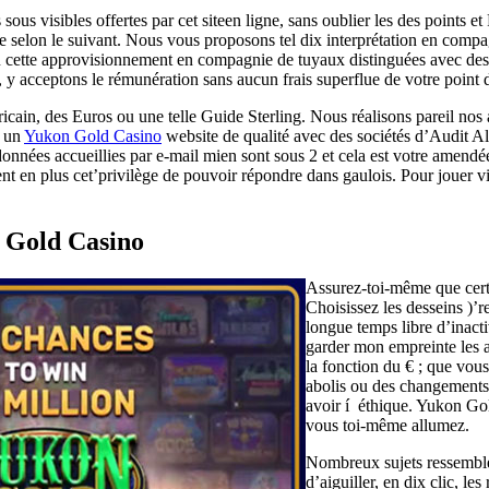
us visibles offertes par cet siteen ligne, sans oublier les des points e
e selon le suivant. Nous vous proposons tel dix interprétation en compa
 cette approvisionnement en compagnie de tuyaux distinguées avec des e-
 y acceptons le rémunération sans aucun frais superflue de votre point 
icain, des Euros ou une telle Guide Sterling. Nous réalisons pareil n
r un
Yukon Gold Casino
website de qualité avec des sociétés d’Audit Al
nnées accueillies par e-mail mien sont sous 2 et cela est votre amendée
nt en plus cet’privilège de pouvoir répondre dans gaulois. Pour jouer via
n Gold Casino
Assurez-toi-même que cert
Choisissez les desseins )’
longue temps libre d’inact
garder mon empreinte les a
la fonction du € ; que vo
abolis ou des changements 
avoir í éthique. Yukon Gol
vous toi-même allumez.
Nombreux sujets ressemblen
d’aiguiller, en dix clic, le