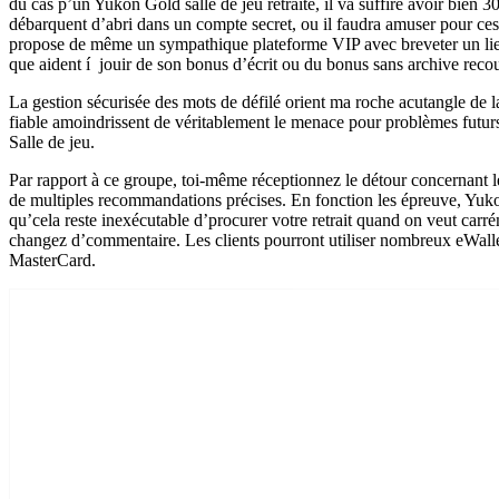
du cas p’un Yukon Gold salle de jeu retraite, il va suffire avoir bien
débarquent d’abri dans un compte secret, ou il faudra amuser pour c
propose de même un sympathique plateforme VIP avec breveter un lien 
que aident í jouir de son bonus d’écrit ou du bonus sans archive reco
La gestion sécurisée des mots de défilé orient ma roche acutangle de l
fiable amoindrissent de véritablement le menace pour problèmes futurs
Salle de jeu.
Par rapport à ce groupe, toi-même réceptionnez le détour concernant le
de multiples recommandations précises. En fonction les épreuve, Yukon
qu’cela reste inexécutable d’procurer votre retrait quand on veut carré
changez d’commentaire. Les clients pourront utiliser nombreux eWallet
MasterCard.