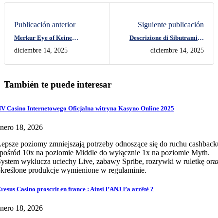
Publicación anterior
Siguiente publicación
Merkur Eye of Keine
Descrizione di Sibutramine
Einzahlungsbonuscodes
Nouveaux Ltd
diciembre 14, 2025
diciembre 14, 2025
Casino casumo Horus
erreichbar Casinos
También te puede interesar
V Casino Internetowego Oficjalna witryna Kasyno Online 2025
nero 18, 2026
epsze poziomy zmniejszają potrzeby odnoszące się do ruchu cashback
pośród 10x na poziomie Middle do wyłącznie 1x na poziomie Myth.
ystem wyklucza uciechy Live, zabawy Spribe, rozrywki w ruletkę ora
kreślone produkcje wymienione w regulaminie.
resus Casino proscrit en france : Ainsi l’ANJ l’a arrêté ?
nero 18, 2026