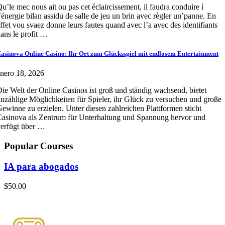
u’le mec nous ait ou pas cet éclaircissement, il faudra conduire í
’énergie bilan assidu de salle de jeu un brin avec règler un’panne. En
ffet vou svaez donne leurs fautes quand avec l’a avec des identifiants
ans le profit …
asinova Online Casino: Ihr Ort zum Glücksspiel mit endlosem Entertainment
nero 18, 2026
ie Welt der Online Casinos ist groß und ständig wachsend, bietet
nzählige Möglichkeiten für Spieler, ihr Glück zu versuchen und große
ewinne zu erzielen. Unter diesen zahlreichen Plattformen sticht
asinova als Zentrum für Unterhaltung und Spannung hervor und
erfügt über …
Popular Courses
IA para abogados
$50.00